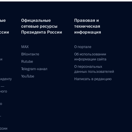
ные
Официальные
Правовая и
сетевые ресурсы
техническая
ссии
Президента России
информация
MAX
О портале
ВКонтакте
Об использовании
ии
информации сайта
Rutube
О персональных
Telegram-канал
данных пользователей
YouTube
зиденту
Написать в редакцию
и —
ного
по
—
ссии