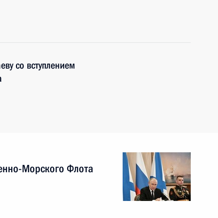
еву со вступлением
а
енно-Морского Флота