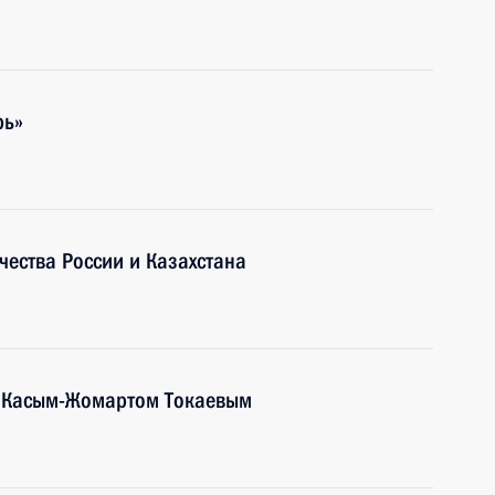
рь»
ества России и Казахстана
а Касым-Жомартом Токаевым