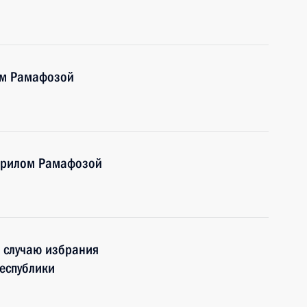
ом Рамафозой
ирилом Рамафозой
 случаю избрания
еспублики