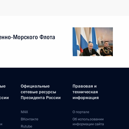
енно-Морского Флота
ные
Официальные
Правовая и
сетевые ресурсы
техническая
ссии
Президента России
информация
MAX
О портале
ВКонтакте
Об использовании
ии
информации сайта
Rutube