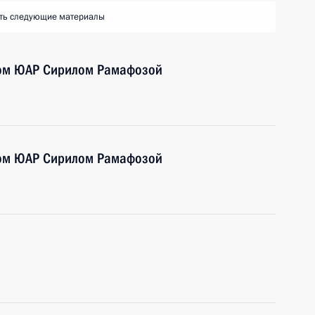
ть следующие материалы
том ЮАР Сирилом Рамафозой
том ЮАР Сирилом Рамафозой