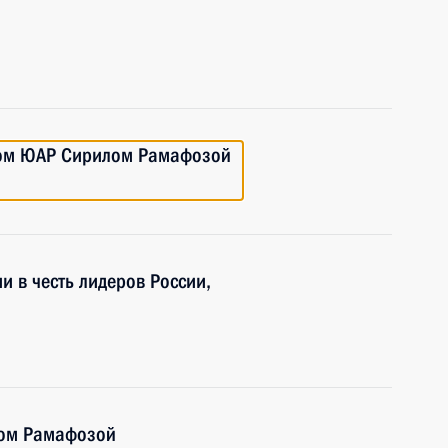
том ЮАР Сирилом Рамафозой
и в честь лидеров России,
лом Рамафозой