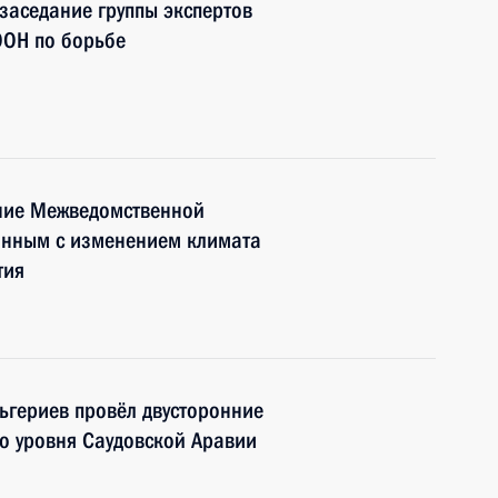
 заседание группы экспертов
ООН по борьбе
ание Межведомственной
занным с изменением климата
тия
ьгериев провёл двусторонние
го уровня Саудовской Аравии