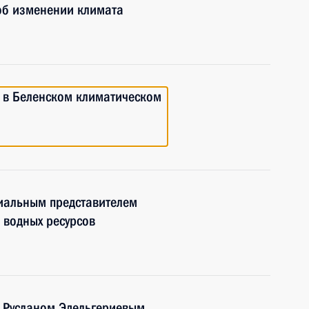
об изменении климата
е в Беленском климатическом
циальным представителем
 водных ресурсов
 Русланом Эдельгериевым