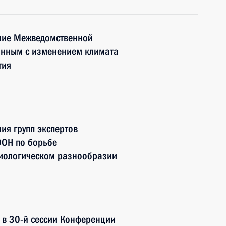
ание Межведомственной
занным с изменением климата
тия
ия групп экспертов
ООН по борьбе
биологическом разнообразии
е в 30-й сессии Конференции