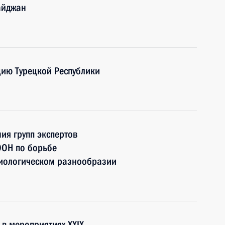
айджан
цию Турецкой Республики
ия групп экспертов
ООН по борьбе
биологическом разнообразии
 в мероприятиях XXIX