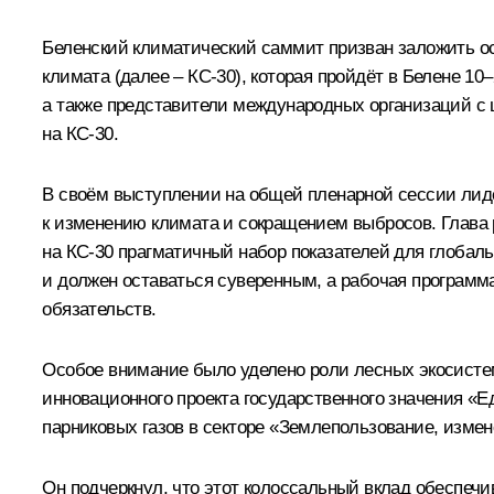
Беленский климатический саммит призван заложить о
климата (далее – КС-30), которая пройдёт в Белене 10
а также представители международных организаций с
на КС-30.
В своём выступлении на общей пленарной сессии ли
к изменению климата и сокращением выбросов. Глава р
на КС-30 прагматичный набор показателей для глобаль
и должен оставаться суверенным, а рабочая программ
обязательств.
Особое внимание было уделено роли лесных экосисте
инновационного проекта государственного значения «
парниковых газов в секторе «Землепользование, изме
Он подчеркнул, что этот колоссальный вклад обеспе