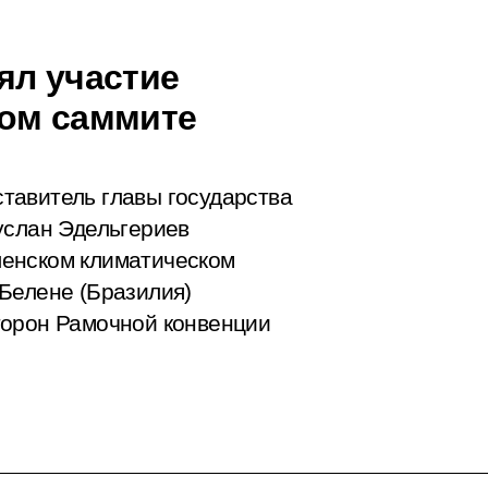
ял участие
ком саммите
тавитель главы государства
услан Эдельгериев
ленском климатическом
Белене (Бразилия)
торон Рамочной конвенции