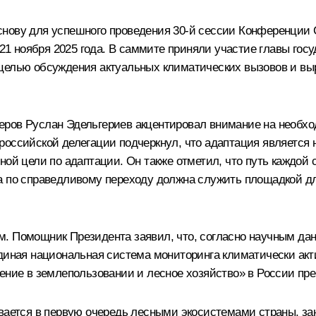
снову для успешного проведения 30-й сессии Конференции
–21 ноября 2025 года. В саммите приняли участие главы гос
 целью обсуждения актуальных климатических вызовов и вы
деров
Руслан Эдельгериев
акцентировал внимание на необхо
оссийской делегации подчеркнул, что адаптация является н
ной цели по адаптации. Он также отметил, что путь каждой
а по справедливому переходу должна служить площадкой дл
м. Помощник Президента заявил, что, согласно научным да
Единая национальная система мониторинга климатически ак
нение в землепользовании и лесное хозяйство» в России п
чивается в первую очередь лесными экосистемами страны, 