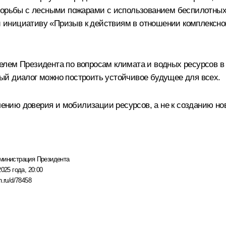
борьбы с лесными пожарами с использованием беспилотных
инициативу «Призыв к действиям в отношении комплексног
лем Президента по вопросам климата и водных ресурсов в х
ый диалог можно построить устойчивое будущее для всех.
плению доверия и мобилизации ресурсов, а не к созданию н
министрация Президента
2025 года, 20:00
n.ru/d/78458