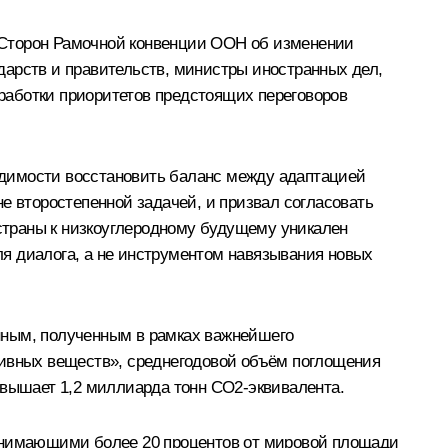
 Сторон Рамочной конвенции ООН об изменении
ударств и правительств, министры иностранных дел,
работки приоритетов предстоящих переговоров
димости восстановить баланс между адаптацией
е второстепенной задачей, и призвал согласовать
 страны к низкоуглеродному будущему уникален
я диалога, а не инструментом навязывания новых
нным, полученным в рамках важнейшего
тивных веществ», среднегодовой объём поглощения
ревышает 1,2 миллиарда тонн CO2-эквивалента.
занимающими более 20 процентов от мировой площади