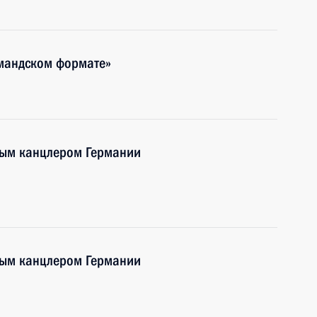
мандском формате»
ным канцлером Германии
ным канцлером Германии