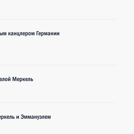
ным канцлером Германии
гелой Меркель
еркель и Эммануэлем