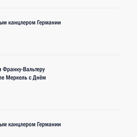
ным канцлером Германии
и Франку-Вальтеру
ле Меркель с Днём
ным канцлером Германии