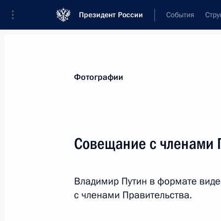
Президент России
События
Стру
Видеозаписи
Фотографии
Аудиозапи
Все материалы
Поездки
Совещания, 
Фотографии
Показа
Совещание с членами 
Заседание Совета по реализации
Владимир Путин в формате вид
госполитики в сфере поддержки
русского языка и языков народов
с членами Правительства.
России