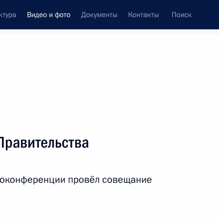
ктура
Видео и фото
Документы
Контакты
Поиск
си
встречи
Церемонии
июнь, 2025
ть следующие материалы
Правительства
Заседание Совета
еоконференции провёл совещание
по развитию физической
культуры и спорта