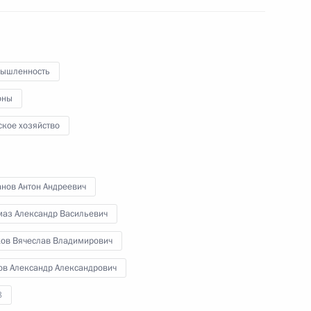
22 мая 2025 года
5 фото
ышленность
оны
ское хозяйство
анов Антон Андреевич
маз Александр Васильевич
ков Вячеслав Владимирович
ереговоры
ов Александр Александрович
8
31 фото