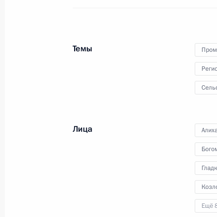
26 мая 2025 года
12 фото
Темы
Пром
Реги
Сель
Лица
Алих
Бого
Глад
Российско-оманские п
Козл
Ещё 
22 апреля 2025 года
Москва, Кремль