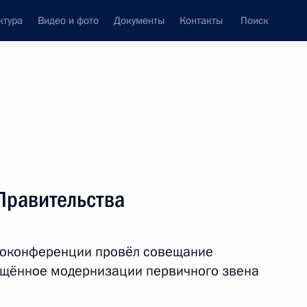
ктура
Видео и фото
Документы
Контакты
Поиск
Все персоны
Правительства
еоконференции провёл совещание
Подписаться на ленту
ящённое модернизации первичного звена