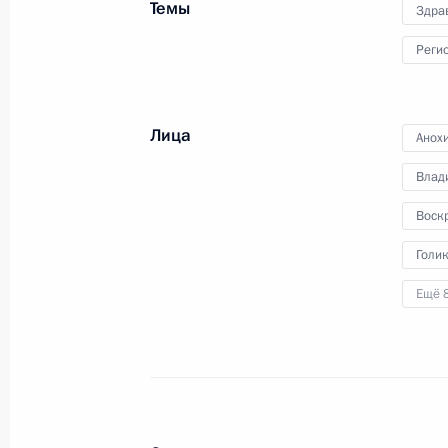
Темы
Здра
12 мая 2025 года, 13:45
Реги
Мария Львова-Белова посетила Ив
Лица
Анох
21 января 2025 года, 21:00
Влад
Воск
Заседание Совета по стратегическ
Голи
и комиссий Госсовета по направле
Ещё 
экономического развития
29 мая 2024 года, 18:20
Встреча с губернатором Ивановско