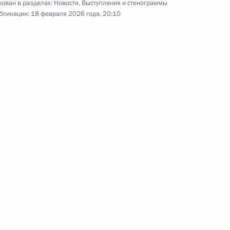
ован в разделах:
Новости
,
Выступления и стенограммы
бликации:
18 февраля 2026 года, 20:10
й области Станиславом
та по экономическим
ространению новой