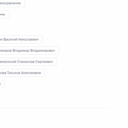
воохранение
оны
ановскую область
ин Василий Николаевич
имиров Владимир Владимирович
ресенский Станислав Сергеевич
ому развитию и нацпроектам
кова Татьяна Алексеевна
ниям социально-
8
й области Станиславом