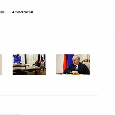
ва
емль
4 фотографии
й области Станиславом
ва
й области Станиславом