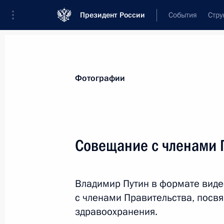
Президент России
События
Стру
Материалы по выбранной персоне
Фотографии
Воскресенский
,
Станислав
Сергеевич
губернатор Ивановской области
Совещание с членами 
Владимир Путин в формате вид
Лента событий
с членами Правительства, посв
здравоохранения.