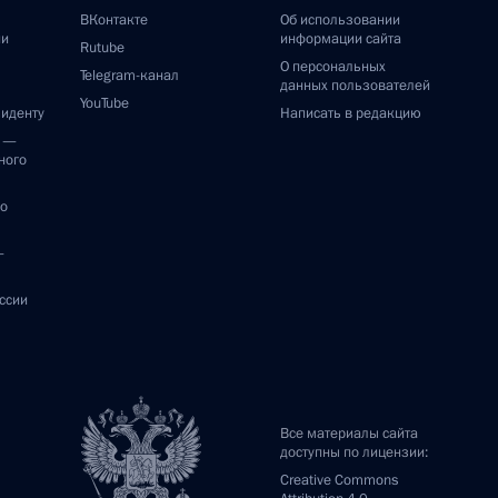
ВКонтакте
Об использовании
ии
информации сайта
Rutube
О персональных
Telegram-канал
данных пользователей
YouTube
зиденту
Написать в редакцию
и —
ного
по
—
ссии
Все материалы сайта
доступны по лицензии:
Creative Commons