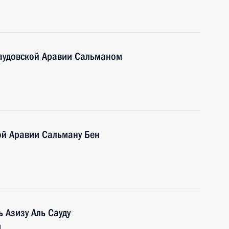
аудовской Аравии Сальманом
й Аравии Сальману Бен
 Азизу Аль Сауду
м