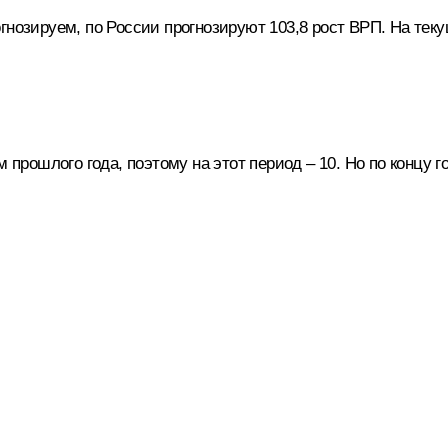
гнозируем, по России прогнозируют 103,8 рост ВРП. На тек
 прошлого года, поэтому на этот период – 10. Но по концу го