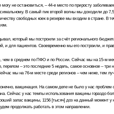
 могу не остановиться, – 44-е место по приросту заболева
симальному. В самый пик второй волны мы доходили до 7,5 т
количеству свободных коек в резерве мы входим в стране. В 
уем.
ывал, который мы построили за счёт регионального бюджета
, и для пациентов. Своевременно мы его построили, и пра
е, чем в среднем по ПФО и по России. Сейчас мы на 15-м м
о, перелом – это последние 5 недель, самое основное – три
ейчас мы на 76-м месте среди регионов – чем ниже, тем лу
онечно, вакцинация. На самом деле не было у нас проблем с
на. Сейчас у нас темпы использования вакцины гораздо боль
ороший запас вакцины, 1156 [тысяч] доз на данный момент у
Будем продолжать работать в этом направлении.