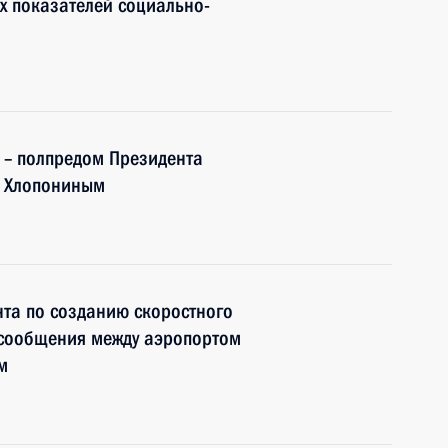
х показателей социально-
 – полпредом Президента
м Хлопониным
та по созданию скоростного
сообщения между аэропортом
м