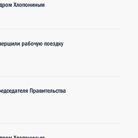
ндром Хлопониным
вершили рабочую поездку
редседателя Правительства
ндром Хлопониным