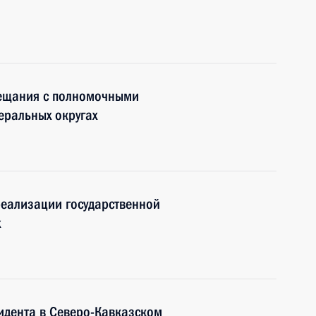
вещания с полномочными
еральных округах
еализации государственной
х
идента в Северо-Кавказском