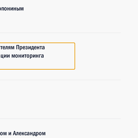
лопониным
телям Президента
ации мониторинга
а
ком и Александром