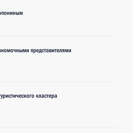
лопониным
олномочными представителями
уристического кластера