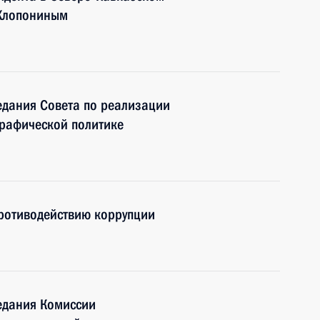
 Хлопониным
едания Совета по реализации
графической политике
противодействию коррупции
едания Комиссии