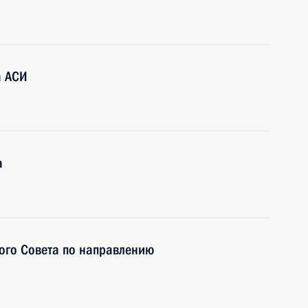
а АСИ
а
ого Совета по направлению