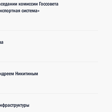
аседании комиссии Госсовета
нспортная система»
ва
Андреем Никитиным
нфраструктуры