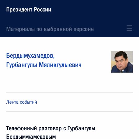
Президент России
Материалы по выбранной персоне
Бердымухамедов
,
Гурбангулы
Мяликгулыевич
Лента событий
Телефонный разговор с Гурбангулы
Бердымухамедовым