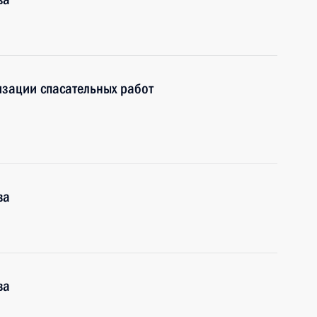
изации спасательных работ
ва
ва