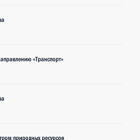
ва
направлению «Транспорт»
ва
тром природных ресурсов