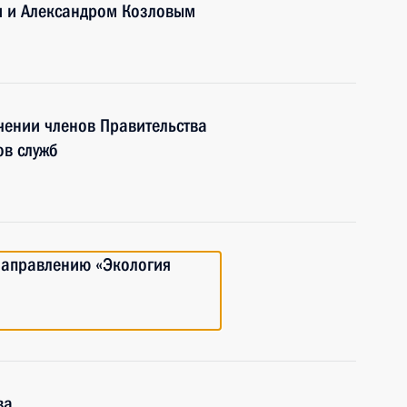
м и Александром Козловым
чении членов Правительства
ов служб
направлению «Экология
ва