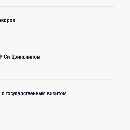
оворов
НР Си Цзиньпином
 с государственным визитом