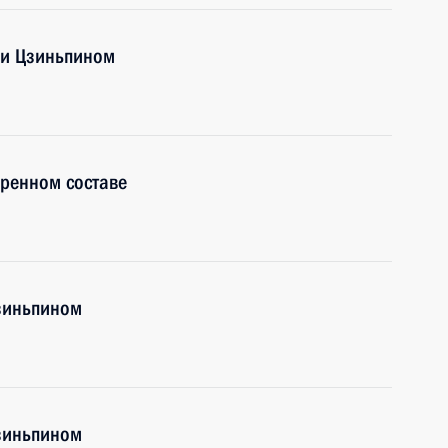
Си Цзиньпином
ренном составе
Цзиньпином
Цзиньпином