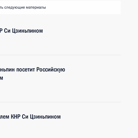
ть следующие материалы
НР Си Цзиньпином
ньпин посетит Российскую
ом
елем КНР Си Цзиньпином