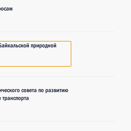
росам
Байкальской природной
ческого совета по развитию
е транспорта