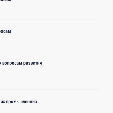
росам
о вопросам развития
ских промышленных