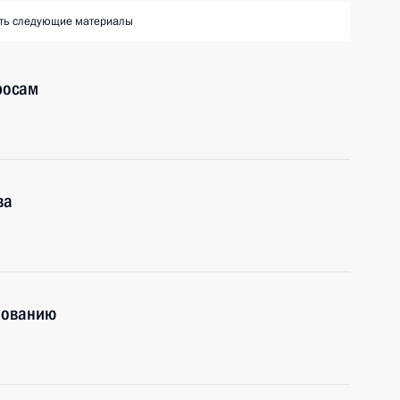
ть следующие материалы
росам
ва
зованию