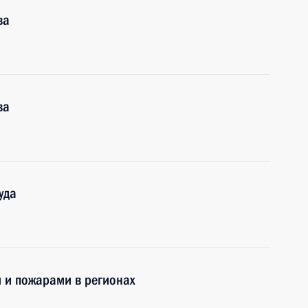
ва
ва
уда
 и пожарами в регионах