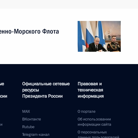
енно-Морского Флота
ые
Официальные сетевые
Правовая и
ресурсы
техническая
сии
Президента России
информация
MAX
О портале
ВКонтакте
Об использовании
ии
информации сайта
Rutube
О персональных
Telegram-канал
данных пользователей