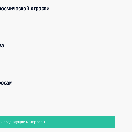
космической отрасли
ва
росам
ть предыдущие материалы