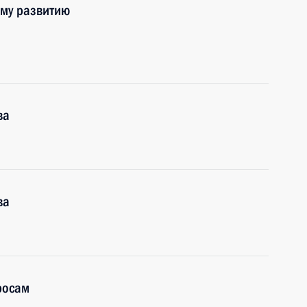
ому развитию
ва
ва
росам