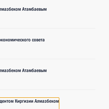
Алмазбеком Атамбаевым
экономического совета
Алмазбеком Атамбаевым
идентом Киргизии Алмазбеком