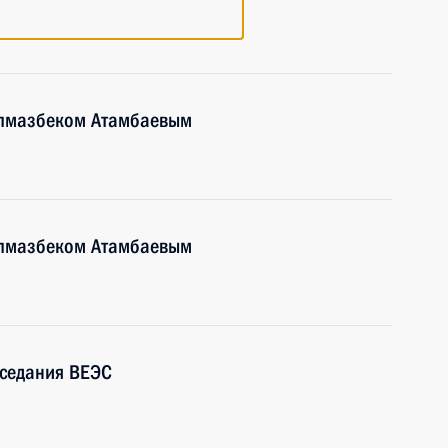
Алмазбеком Атамбаевым
Алмазбеком Атамбаевым
аседания ВЕЭС