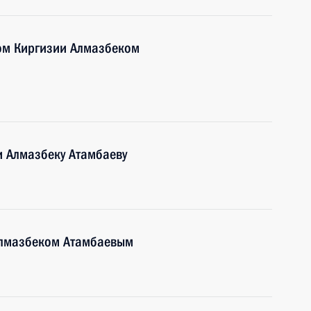
ом Киргизии Алмазбеком
и Алмазбеку Атамбаеву
Алмазбеком Атамбаевым