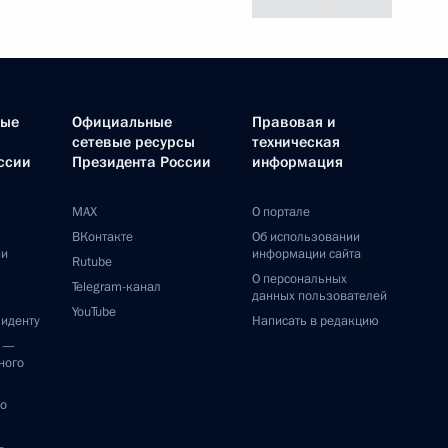
ные
Официальные
Правовая и
сетевые ресурсы
техническая
ссии
Президента России
информация
MAX
О портале
ВКонтакте
Об использовании
ии
информации сайта
Rutube
О персональных
Telegram-канал
данных пользователей
YouTube
зиденту
Написать в редакцию
и —
ного
по
—