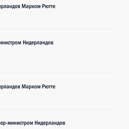
ерландов Марком Рютте
инистром Нидерландов
ерландов Марком Рютте
мьер-министром Нидерландов