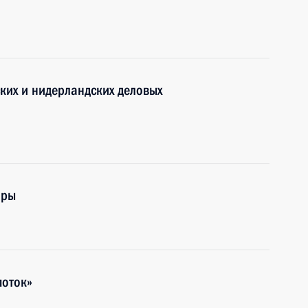
ских и нидерландских деловых
оры
поток»