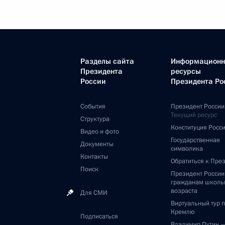
Разделы сайта
Информацион
Президента
ресурсы
России
Президента Ро
События
Президент России
Текущий ресурс
Структура
Конституция Росс
Видео и фото
Государственная
Документы
символика
Контакты
Обратиться к Пре
Поиск
Президент Росси
гражданам школь
возраста
Для СМИ
Виртуальный тур 
Кремлю
Подписаться
Владимир Путин 