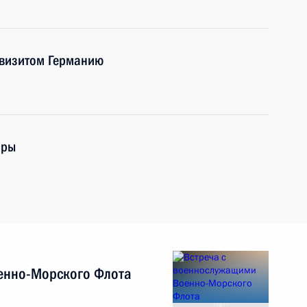
 визитом Германию
оры
енно-Морского Флота