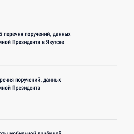
 5 перечня поручений, данных
ной Президента в Якутске
еречня поручений, данных
мной Президента
боты мобильной приёмной