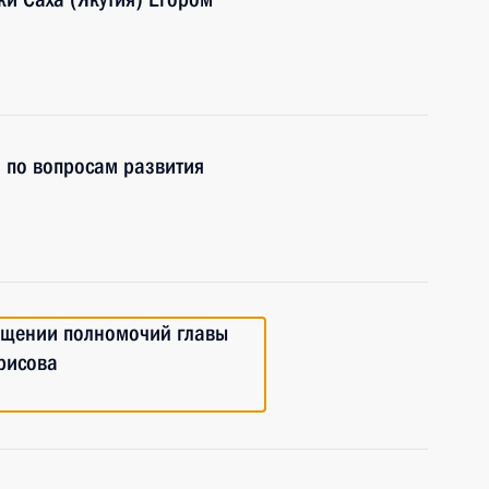
а по вопросам развития
ащении полномочий главы
орисова