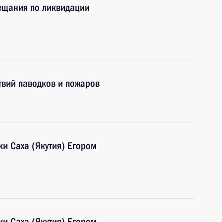
вещания по ликвидации
твий паводков и пожаров
ки Саха (Якутия) Егором
ки Саха (Якутия) Егором