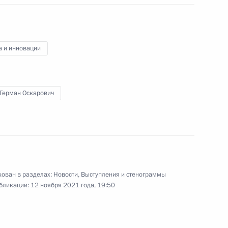
по искусственному
интеллекту
а и инновации
12 ноября 2021 года
Видео, 1 ч.
 Герман Оскарович
ован в разделах:
Новости
,
Выступления и стенограммы
бликации:
12 ноября 2021 года, 19:50