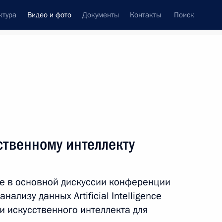
ктура
Видео и фото
Документы
Контакты
Поиск
си
ия, встречи
Встречи со СМИ
декабрь, 2021
ть следующие материалы
ственному интеллекту
Пленарное заседание съезда
ие в основной дискуссии конференции
РСПП
нализу данных Artificial Intelligence
и искусственного интеллекта для