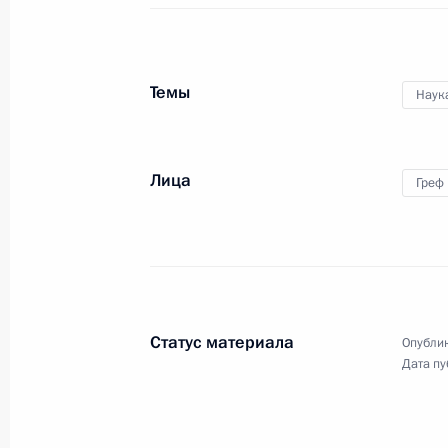
конкурса «Большая
перемена»
Темы
Наук
13 ноября 2021 года
Видео, 3 мин.
Лица
Греф
Статус материала
Опублик
Дата пу