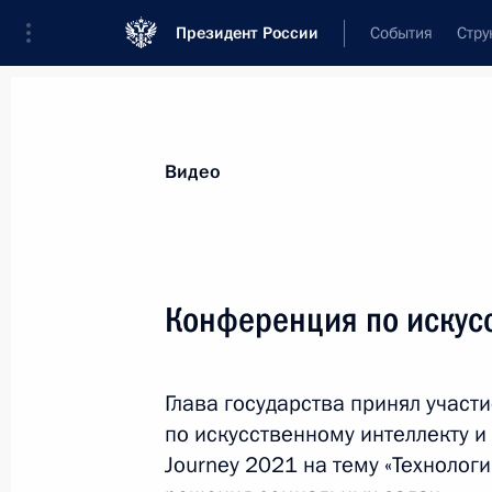
Президент России
События
Стру
Видеозаписи
Фотографии
Аудиозапи
Все материалы
Выступления
Совещан
Видео
Показа
Конференция по искус
Расширенное заседание
Глава государства принял участ
коллегии Минобороны
по искусственному интеллекту и а
Journey 2021 на тему «Технологи