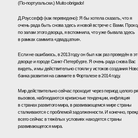
(По-португальски.)
Muito obrigado!
Д.Роуссефф
(как переведено)
:
Я бы хотела сказать, что я
очень рада быть снова здесь и новой встрече с Вами. Прох
по залам этого дворца, я вспомнила, что уже
бывала
здесь
в рамках
саммита «двадцатки»
.
Если не ошибаюсь, в 2013 году он был как раз проведён в э
дворце и городе Санкт-Петербурге. Я очень рада снова Вас
видеть, и мы действительно стояли у истоков создания Нов
банка развития на саммите в Форталезе в 2014 году.
Мир действительно сейчас проходит через период целого р
вызовов, наблюдаются кризисные тенденции, инфляция
в странах развитого мира, в развивающемся мире страны
сталкиваются с проблемой задолженности. И конечно, преж
всего сейчас в тяжёлых условиях находятся страны
развивающегося мира.