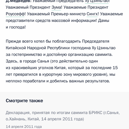
Д.Медведев:
Уважаемый Председатель
Ху Цзиньтао
!
Уважаемый Президент
Зума
! Уважаемые Президент
Роуссефф
! Уважаемый Премьер-министр
Сингх
! Уважаемые
представители средств массовой информации! Дамы
и господа!
Прежде всего хотел бы поблагодарить Председателя
Китайской Народной Республики господина Ху Цзиньтао
за гостеприимство и достойную организацию саммита.
Здесь, в городе Санья (это действительно один
из красивейших уголков Китая, который за последние 15
лет превратился в курортную зону мирового уровня), мы
неплохо поработали и добились важных результатов.
Смотрите также
Декларация, принятая по итогам саммита БРИКС (г.Санья,
о.Хайнань, Китай, 14 апреля 2011 года)
14 апреля 2011 года