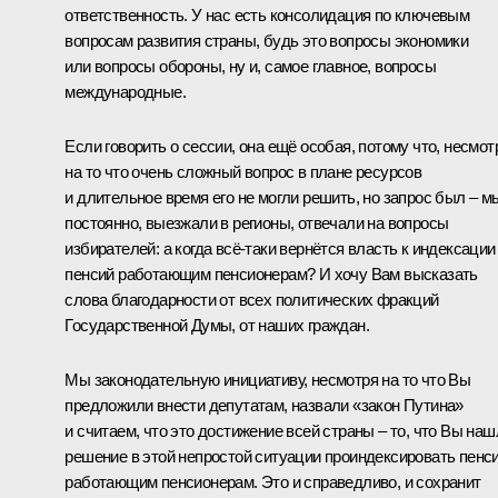
ответственность. У нас есть консолидация по ключевым
вопросам развития страны, будь это вопросы экономики
или вопросы обороны, ну и, самое главное, вопросы
международные.
Если говорить о сессии, она ещё особая, потому что, несмот
на то что очень сложный вопрос в плане ресурсов
и длительное время его не могли решить, но запрос был – м
постоянно, выезжали в регионы, отвечали на вопросы
избирателей: а когда всё-таки вернётся власть к индексации
пенсий работающим пенсионерам? И хочу Вам высказать
слова благодарности от всех политических фракций
Государственной Думы, от наших граждан.
Мы законодательную инициативу, несмотря на то что Вы
предложили внести депутатам, назвали «закон Путина»
и считаем, что это достижение всей страны – то, что Вы наш
решение в этой непростой ситуации проиндексировать пенс
работающим пенсионерам. Это и справедливо, и сохранит