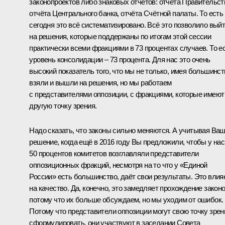
законопроектов либо знаковых отчётов: отчёта Правительст
отчёта Центрального банка, отчёта Счётной палаты. То есть
сегодня это всё систематизировано. Всё это позволило вый
на решения, которые поддержаны по итогам этой сессии
практически всеми фракциями в 73 процентах случаев. То е
уровень консолидации – 73 процента. Для нас это очень
высокий показатель того, что мы не только, имея большинст
взяли и вышли на решения, но мы работаем
с представителями оппозиции, с фракциями, которые имеют
другую точку зрения.
Надо сказать, что законы сильно меняются. А учитывая Ва
решение, когда ещё в 2016 году Вы предложили, чтобы у нас
50 процентов комитетов возглавляли представители
оппозиционных фракций, несмотря на то что у «Единой
России» есть большинство, даёт свои результаты. Это влия
на качество. Да, конечно, это замедляет прохождение законо
потому что их больше обсуждаем, но мы уходим от ошибок.
Потому что представители оппозиции могут свою точку зрен
сформулировать, они участвуют в заседании Совета