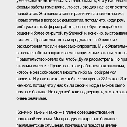
уже несём ответственность. И надо сказать, что у нас многи
формы работы изменились, то есть это для нас, если хотите
новый этап. Это новые этапы в развитии парламентаризма,
новые этапы в вопросах демократии, потому что, когда речь
идёт уже о такой форме работы, она требует и выработки
решений более открытой, публичной и, конечно, выстраиван
системы. Правительство нам предлагает своё видение
рассмотрения тех или иных законопроектов. Мы обязательн
в начале работы запрашиваем приоритетные законы, котор
Правительство хотело бы, чтобы Дума рассмотрела. Но при
этом мы вместе с Правительством работаем над законами,
которые они собираются вносить либо мы собираемся
вносить. И у нас по итогам этой сессии принят 331 закон. Эт
немного, потому что у нас были сессии, когда законов было
намного больше. Но надо всё-таки подчеркнуть, что это зак
очень значимые.
Конечно, важный закон – в плане совершенствования
налоговой системы. Мы проводили открытые большие
парламентские слушания, приглашали представителей