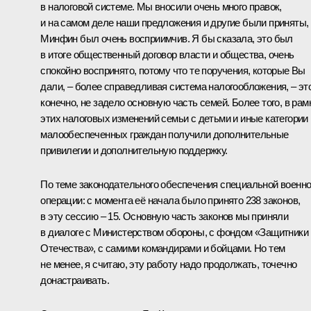
в налоговой системе. Мы вносили очень много правок,
и на самом деле наши предложения и другие были приняты,
Минфин был очень восприимчив. Я бы сказала, это был
в итоге общественный договор власти и общества, очень
спокойно воспринято, потому что те поручения, которые Вы
дали, – более справедливая система налогообложения, – это
конечно, не задело основную часть семей. Более того, в рам
этих налоговых изменений семьи с детьми и иные категории
малообеспеченных граждан получили дополнительные
привилегии и дополнительную поддержку.
По теме законодательного обеспечения специальной военн
операции: с момента её начала было принято 238 законов,
в эту сессию – 15. Основную часть законов мы приняли
в диалоге с Министерством обороны, с фондом «Защитники
Отечества», с самими командирами и бойцами. Но тем
не менее, я считаю, эту работу надо продолжать, точечно
донастраивать.