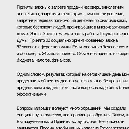
Приняты законы о запрете продажи несовершеннолетним
энергетиков, запретили треш-стримы, мы нашли решение,
запретив и передав полномочия регионам по «наливайкам»,
которые беспокоят людей, проживающих в многоквартирных
домах. Это всё неотъемлемая часть работы Государственн
Думы. Принято 92 социально ориентированных закона,
82 закона в сфере экономики. Если говорить о безопасности
и обороне, то 34 закона принято. 59 законов принято в сфере
бюджета, налогов, финансов.
Одним словом, результат, который на сегодняшний день мо
представить обществу, достаточен. Но мы к себе претензии
предъявляем и видим, что в части вопросов надо быть боле
эффективными.
Вопросы миграции волнуют, много обращений. Мы создали
специальную комиссию, постарались разобраться. Знаем, ч
Вы поручение дали Правительству, и Совет Безопасности
занимается. Просим, чтобы наших коллег из Государственн