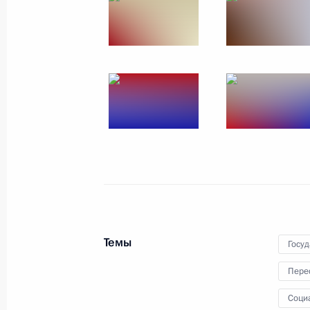
15 мая 2017 года, 18:40
Совместное заседание Госсовета и
достижения целевых показателей 
развития
4 мая 2017 года, 14:45
Совещание с членами Правительст
1 февраля 2017 года, 17:50
Темы
Госу
Пере
Совещание с членами Правительст
Соци
19 сентября 2016 года, 15:30