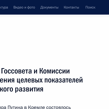
ктура
Видео и фото
Документы
Контакты
Поиск
Все персоны
 Госсовета и Комиссии
жения целевых показателей
кого развития
Подписаться на ленту
ра Путина в Кремле состоялось