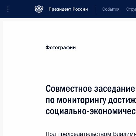
Президент России
События
Стру
Материалы по выбранной персоне
Фотографии
Мень
,
Михаил
Александрович
Совместное заседание
по мониторингу дости
социально-экономичес
Лента событий
Под председательством Владими