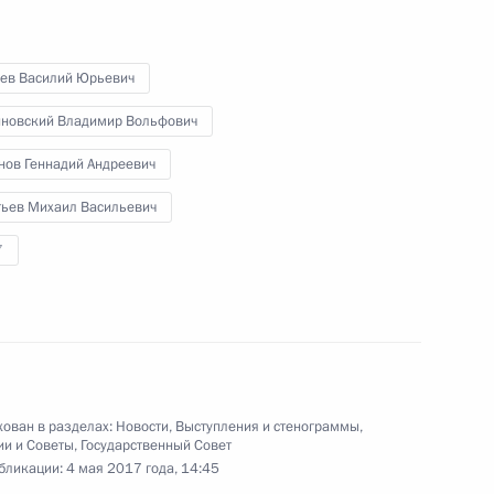
бев Василий Юрьевич
ва
новский Владимир Вольфович
нов Геннадий Андреевич
тьев Михаил Васильевич
у достижения целевых
7
ского развития
ва
ован в разделах:
Новости
,
Выступления и стенограммы
,
ии и Советы
,
Государственный Совет
бликации:
4 мая 2017 года, 14:45