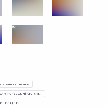
 Комиссии по мониторингу
социально-экономического
ва
дарственные финансы
селение из аварийного жилья
ва
альная сфера