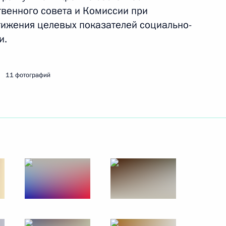
ых городов и исторических
твенного совета и Комиссии при
тижения целевых показателей социально-
и.
11 фотографий
ва
тного самоуправления
твий паводков и пожаров