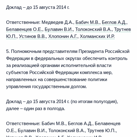
Доклад – до 15 августа 2014 г.
Ответственные: Медведев Д.А.,
Бабич М.В.
,
Беглов А.Д.
,
Белавенцев О.Е.
,
Булавин В.И.
,
Толоконский В.А.
,
Трутнев
Ю.П.
,
Устинов В.В.
,
Хлопонин А.Г.
,
Холманских И.Р.
5. Полномочным представителям Президента Российской
Федерации в федеральных округах обеспечить контроль
за реализацией органами исполнительной власти
субъектов Российской Федерации комплекса мер,
направленных на совершенствование политики
управления государственным долгом.
Доклад – до 15 августа 2014 г. (по итогам полугодия),
далее – один раз в полгода.
Ответственные: Бабич М.В., Беглов А.Д., Белавенцев
О.Е., Булавин В.И., Толоконский В.А., Трутнев Ю.П.,