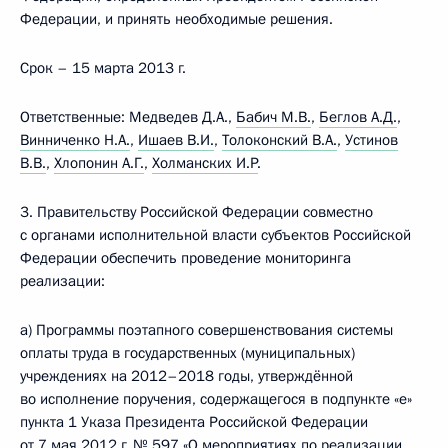
Федерации, и принять необходимые решения.
Срок – 15 марта 2013 г.
Ответственные: Медведев Д.А.,
Бабич М.В.
,
Беглов А.Д.
,
Винниченко Н.А.
,
Ишаев В.И.
,
Толоконский В.А.
,
Устинов
В.В.
,
Хлопонин А.Г.
,
Холманских И.Р
.
3. Правительству Российской Федерации совместно
с органами исполнительной власти субъектов Российской
Федерации обеспечить проведение мониторинга
реализации:
а) Программы поэтапного совершенствования системы
оплаты труда в государственных (муниципальных)
учреждениях на 2012–2018 годы, утверждённой
во исполнение поручения, содержащегося в подпункте «е»
пункта 1 Указа Президента Российской Федерации
от 7 мая 2012 г. № 597 «О мероприятиях по реализации