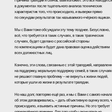
Причины трагедии я сейчас Вам изложил. Это всё находитс
в документах после тщательного анализа технических
характеристик того, что происходило, и выверки прямо
по секундам результатов так называемого «чёрного ящика».
Мы с Вами тоже обсуждали эту тему позднее. Безусловно,
всё, что требуется в таких случаях, в таких трагических
случаях, будет сделано с российской стороны
по компенсациям и будет дана правовая оценка действиям
всех должностных лиц.
Конечно, эти слова, связанные с этой трагедией, направлен
на поддержку, моральную поддержку семей, в таких случаях
не решают главную проблему – не вернуть к жизни людей,
которые ушли из жизни в результате трагедии.
Но наш долг, повторяю ещё раз, и мы с Вами с самого начал
об этом договаривались, – дать объективную оценку всего, 
происходило, и выявить истинные причины. Но это требует
определённого времени. Для того чтобы окончательно