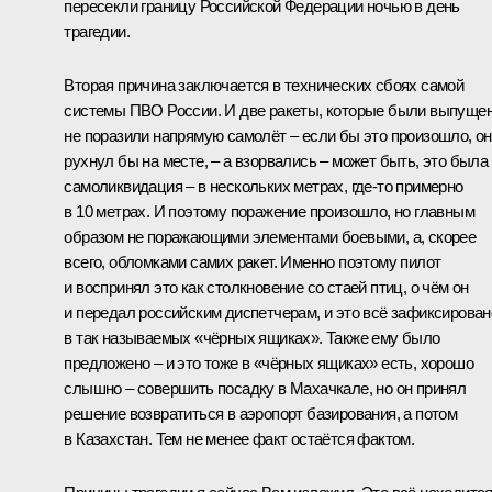
пересекли границу Российской Федерации ночью в день
трагедии.
Вторая причина заключается в технических сбоях самой
системы ПВО России. И две ракеты, которые были выпуще
не поразили напрямую самолёт – если бы это произошло, он
рухнул бы на месте, – а взорвались – может быть, это была
самоликвидация – в нескольких метрах, где-то примерно
в 10 метрах. И поэтому поражение произошло, но главным
образом не поражающими элементами боевыми, а, скорее
всего, обломками самих ракет. Именно поэтому пилот
и воспринял это как столкновение со стаей птиц, о чём он
и передал российским диспетчерам, и это всё зафиксирован
в так называемых «чёрных ящиках». Также ему было
предложено – и это тоже в «чёрных ящиках» есть, хорошо
слышно – совершить посадку в Махачкале, но он принял
решение возвратиться в аэропорт базирования, а потом
в Казахстан. Тем не менее факт остаётся фактом.