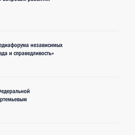
Медиафорума независимых
да и справедливость»
Федеральной
Артемьевым