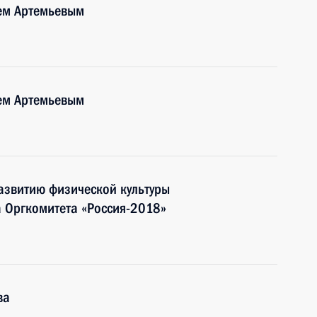
рем Артемьевым
рем Артемьевым
азвитию физической культуры
а Оргкомитета «Россия-2018»
ва