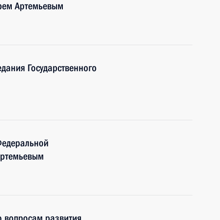
орем Артемьевым
едания Государственного
Федеральной
Артемьевым
о вопросам развития