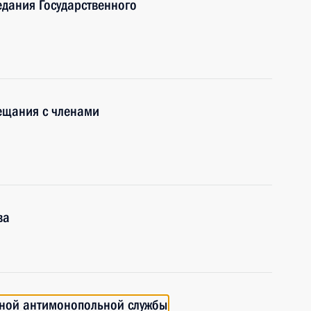
едания Государственного
ещания с членами
ва
ьной антимонопольной службы