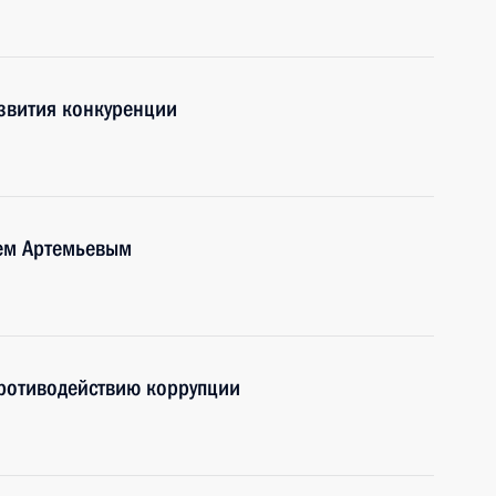
азвития конкуренции
рем Артемьевым
противодействию коррупции