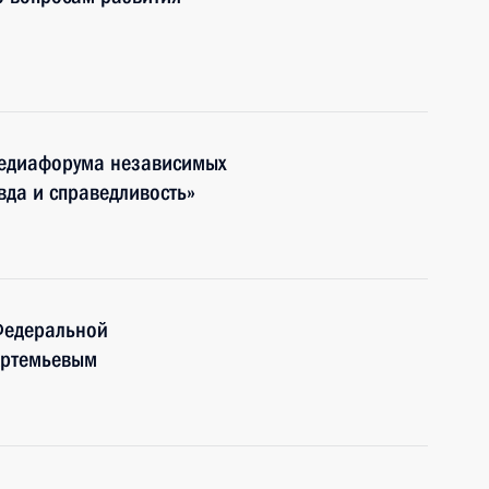
Медиафорума независимых
да и справедливость»
Федеральной
Артемьевым