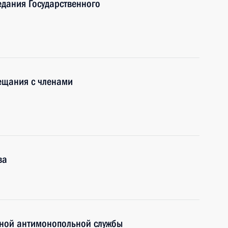
едания Государственного
ещания с членами
ва
ьной антимонопольной службы