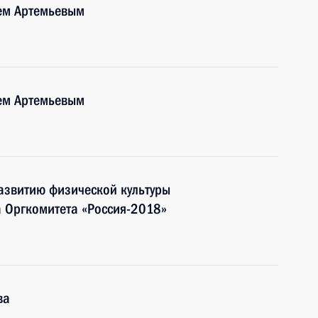
рем Артемьевым
рем Артемьевым
азвитию физической культуры
а Оргкомитета «Россия-2018»
ва