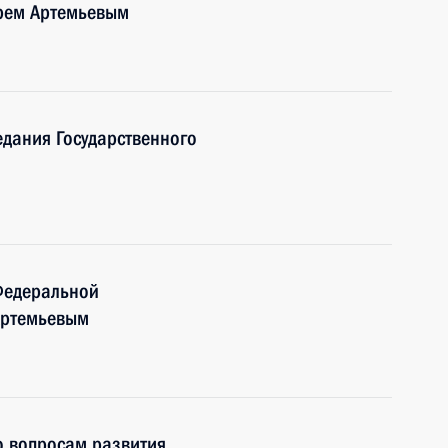
орем Артемьевым
едания Государственного
Федеральной
Артемьевым
о вопросам развития