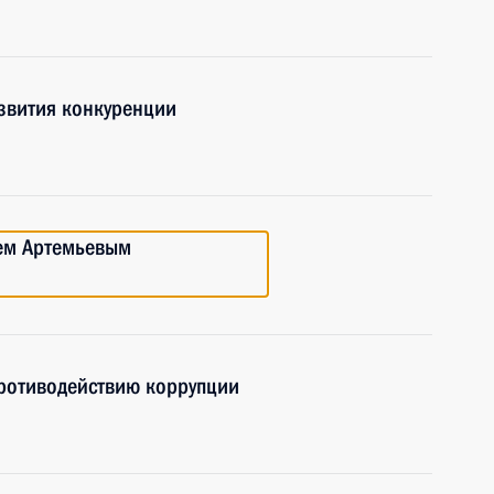
азвития конкуренции
рем Артемьевым
противодействию коррупции