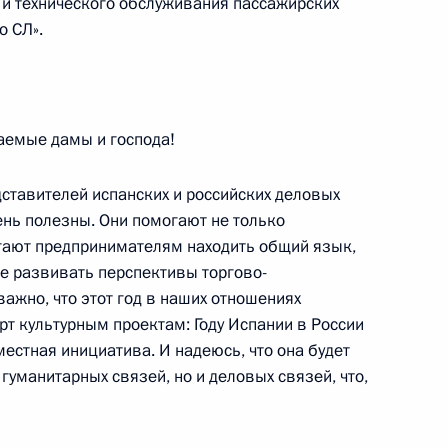
 и технического обслуживания пассажирских
о СЛ».
арственных премий
аемые дамы и господа!
едставителей испанских и российских деловых
чень полезны. Они помогают не только
Года Испании в России
гают предпринимателям находить общий язык,
те развивать перспективы торгово-
важно, что этот год в наших отношениях
арт культурным проектам: Году Испании в России
местная инициатива. И надеюсь, что она будет
 кругов России и Испании
гуманитарных связей, но и деловых связей, что,