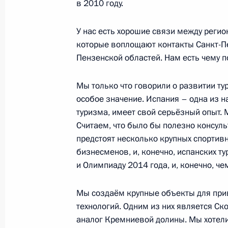
в 2010 году.
События
Президент России
У нас есть хорошие связи между регио
Текущий ресурс
Структура
которые воплощают контакты Санкт-Пе
Конституция Росс
Видео и фото
Пензенской областей. Нам есть чему п
Государственная
Документы
символика
Контакты
Обратиться к Пре
Мы только что говорили о развитии ту
Поиск
Президент Росси
особое значение. Испания – одна из 
гражданам школь
возраста
туризма, имеет свой серьёзный опыт. 
Для СМИ
Виртуальный тур 
Считаем, что было бы полезно консуль
Кремлю
Подписаться
предстоят несколько крупных спортив
Владимир Путин 
Справочник
бизнесменов, и, конечно, испанских ту
личный сайт
и Олимпиаду 2014 года, и, конечно, че
Дикая природа Ро
Версия для людей
с ограниченными
возможностями
Мы создаём крупные объекты для при
технологий. Одним из них является Ск
English
аналог Кремниевой долины. Мы хотел