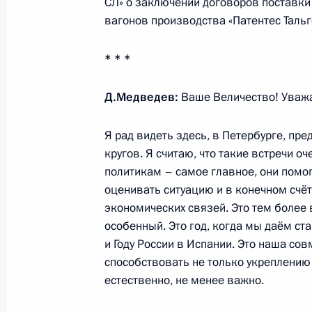
СЛ» о заключении договоров поставки
вагонов производства «Патентес Тальг
Объявлены имена лауреатов Госуд
* * *
Российской Федерации 2010 года
Д.Медведев:
Ваше Величество! Уваж
9 июня 2011 года, 11:00
Я рад видеть здесь, в Петербурге, пр
кругов. Я считаю, что такие встречи о
Открытие Года России в Испании и 
политикам – самое главное, они помо
оценивать ситуацию и в конечном счё
25 февраля 2011 года, 15:00
экономических связей. Это тем более 
особенный. Это год, когда мы даём ст
и Году России в Испании. Это наша сов
Встреча с представителями деловых
способствовать не только укреплению 
25 февраля 2011 года, 13:00
естественно, не менее важно.