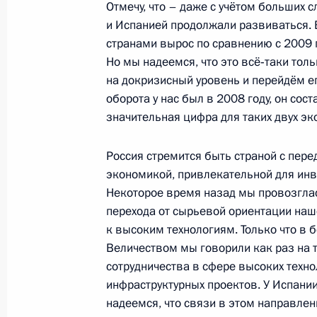
Отмечу, что – даже с учётом больших 
и Испанией продолжали развиваться. 
Дмитрий Медведев встретился с К
странами вырос по сравнению с 2009 
Карлосом I
Но мы надеемся, что это всё‑таки тол
24 февраля 2011 года, 22:00
на докризисный уровень и перейдём ег
оборота у нас был в 2008 году, он сос
значительная цифра для таких двух эк
Президенту России поступают собо
зарубежных государств и руководи
Россия стремится быть страной с пере
организаций
экономикой, привлекательной для инв
Некоторое время назад мы провозгла
24 января 2011 года, 21:40
перехода от сырьевой ориентации на
к высоким технологиям. Только что в б
Величеством мы говорили как раз на 
Телефонный разговор с Королём И
сотрудничества в сфере высоких техно
инфраструктурных проектов. У Испании
7 сентября 2010 года, 21:30
надеемся, что связи в этом направлен