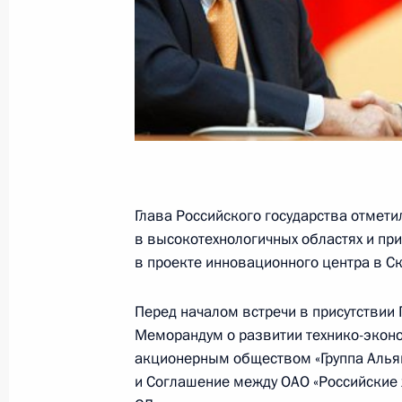
19 июля 2012 года, 17:30
Встреча с Королём Испании Хуаном
19 июля 2012 года, 14:30
Владимир Путин вручил Государст
Глава Российского государства отмети
Испании Хуану Карлосу I
в высокотехнологичных областях и при
19 июля 2012 года, 13:50
в проекте инновационного центра в С
Перед началом встречи в присутствии
Меморандум о развитии технико-экон
Владимир Путин встретится с Коро
акционерным обществом «Группа Альян
I
и Соглашение между ОАО «Российские 
13 июля 2012 года, 17:00