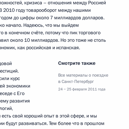
сложностей, кризиса – отношения между Россией
В 2010 году товарооборот между нашими
оролём Испании Хуаном
годом до цифры около 7 миллиардов долларов.
ько начало. Надеюсь, что мы выйдем
о в конечном счёте, потому что пик торгового
тавил около 10 миллиардов. Но это тоже не столь
ономик, как российская и испанская.
лезнования от лидеров
телей международных
Смотрите также
довой
естиций.
Все материалы о поездке
сили курс
в Санкт-Петербург
шей экономики
24 − 25 февраля 2011 года
еседе с Его
тему развития
спании Хуаном Карлосом I
логий,
 есть свой хороший опыт в этой сфере, и мы
ии будут развиваться. Тем более что в прошлом