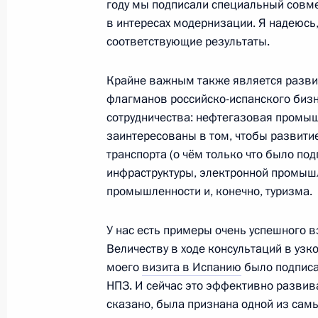
году мы подписали специальный совм
в интересах модернизации. Я надеюсь,
Телефонный разговор с Королём И
соответствующие результаты.
12 августа 2010 года, 22:40
Крайне важным также является разви
флагманов российско-испанского бизн
сотрудничества: нефтегазовая промыш
заинтересованы в том, чтобы развити
транспорта (о чём только что было по
Встреча с военнослужащими Во
инфраструктуры, электронной промышл
промышленности и, конечно, туризма.
26 июля 2026 года
У нас есть примеры очень успешного в
Величеству в ходе консультаций в узк
моего
визита в Испанию
было подписа
НПЗ. И сейчас это эффективно развива
Разделы сайта
Информацион
Президента
ресурсы
сказано, была признана одной из сам
России
Президента Ро