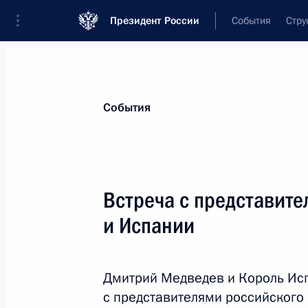
Президент России
События
Стру
Материалы по выбранной персоне
События
Хуан Карлос I
Встреча с представите
и Испании
Лента событий
Дмитрий Медведев и Король Исп
с представителями российского