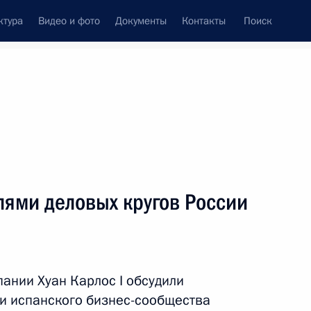
ктура
Видео и фото
Документы
Контакты
Поиск
Все персоны
лями деловых кругов России
Подписаться на ленту
ании Хуан Карлос I обсудили
 и испанского бизнес-сообщества