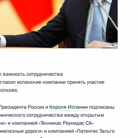
 Карлосом I
венную премию России Королю
л важность сотрудничества
гласил испанские компании принять участие
колкове.
 Президента России и
Короля Испании
подписаны
омического сотрудничества между открытым
лём Испании Хуаном Карлосом
с» и компанией «Текникас Реунидас СА»
железные дороги» и компанией «Патентес Тальго