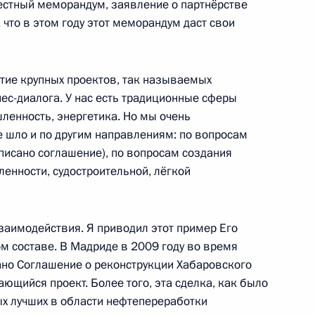
естный меморандум, заявление о партнёрстве
 что в этом году этот меморандум даст свои
спании Хуаном Карлосом I
тие крупных проектов, так называемых
ес-диалога. У нас есть традиционные сферы
ленность, энергетика. Но мы очень
е шло и по другим направлениям: по вопросам
дписано соглашение), по вопросам создания
енно-Морского Флота
енности, судостроительной, лёгкой
заимодействия. Я приводил этот пример Его
ом составе. В Мадриде в 2009 году во время
но Соглашение о реконструкции Хабаровского
ющийся проект. Более того, эта сделка, как было
ные
Официальные
Правовая и
сетевые ресурсы
техническая
ых лучших в области нефтепереработки
ссии
Президента России
информация