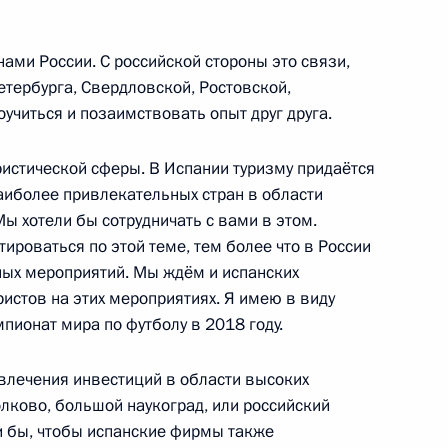
MAX
О портале
нами России. С российской стороны это связи,
ВКонтакте
Об использовании
тербурга, Свердловской, Ростовской,
ии
информации сайта
Rutube
оучиться и позаимствовать опыт друг друга.
О персональных
Telegram-канал
данных пользователей
YouTube
зиденту
Написать в редакцию
ристической сферы. В Испании туризму придаётся
и —
наиболее привлекательных стран в области
ного
Мы хотели бы сотрудничать с вами в этом.
по
тироваться по этой теме, тем более что в России
ных мероприятий. Мы ждём и испанских
—
ристов на этих мероприятиях. Я имею в виду
мпионат мира по футболу в 2018 году.
ссии
влечения инвестиций в области высоких
олково, большой наукоград, или российский
и бы, чтобы испанские фирмы также
Все материалы сайта