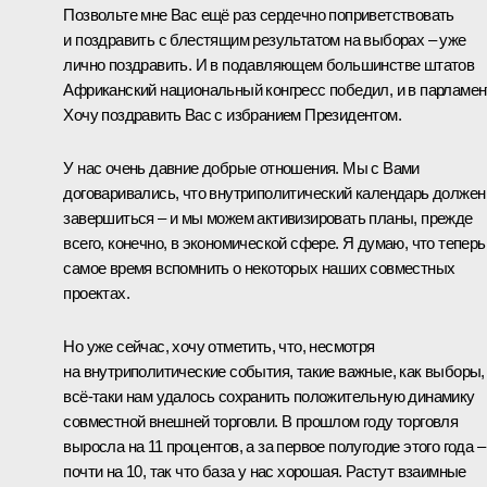
Позвольте мне Вас ещё раз сердечно поприветствовать
и поздравить с блестящим результатом на выборах – уже
лично поздравить. И в подавляющем большинстве штатов
Африканский национальный конгресс победил, и в парламен
Хочу поздравить Вас с избранием Президентом.
У нас очень давние добрые отношения. Мы с Вами
договаривались, что внутриполитический календарь должен
завершиться – и мы можем активизировать планы, прежде
всего, конечно, в экономической сфере. Я думаю, что теперь
самое время вспомнить о некоторых наших совместных
проектах.
Но уже сейчас, хочу отметить, что, несмотря
на внутриполитические события, такие важные, как выборы,
всё‑таки нам удалось сохранить положительную динамику
совместной внешней торговли. В прошлом году торговля
выросла на 11 процентов, а за первое полугодие этого года –
почти на 10, так что база у нас хорошая. Растут взаимные