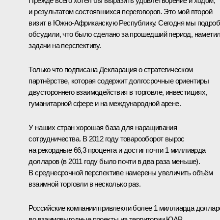
Прежде всего хотел бы выразить удовлетворение и ходом,
и результатом состоявшихся переговоров. Это мой второй
визит в Южно-Африканскую Республику. Сегодня мы подро
обсудили, что было сделано за прошедший период, намети
задачи на перспективу.
Только что подписана Декларация о стратегическом
партнёрстве, которая содержит долгосрочные ориентиры
двустороннего взаимодействия в торговле, инвестициях,
гуманитарной сфере и на международной арене.
У наших стран хорошая база для наращивания
сотрудничества. В 2012 году товарооборот вырос
на рекордные 66,3 процента и достиг почти 1 миллиарда
долларов (в 2011 году было почти в два раза меньше).
В среднесрочной перспективе намерены увеличить объём
взаимной торговли в несколько раз.
Российские компании привлекли более 1 миллиарда доллар
во взаимовыгодные проекты на территории ЮАР,