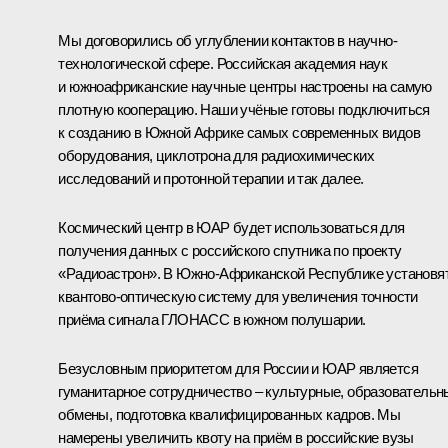
Мы договорились об углублении контактов в научно-
технологической сфере. Российская академия наук
и южноафриканские научные центры настроены на самую
плотную кооперацию. Наши учёные готовы подключиться
к созданию в Южной Африке самых современных видов
оборудования, циклотрона для радиохимических
исследований и протонной терапии и так далее.
Космический центр в ЮАР будет использоваться для
получения данных с российского спутника по проекту
«Радиоастрон». В Южно-Африканской Республике установя
квантово-оптическую систему для увеличения точности
приёма сигнала ГЛОНАСС в южном полушарии.
Безусловным приоритетом для России и ЮАР является
гуманитарное сотрудничество – культурные, образовательн
обмены, подготовка квалифицированных кадров. Мы
намерены увеличить квоту на приём в российские вузы