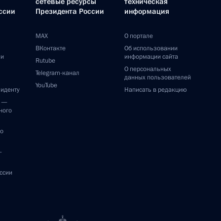
сетевые ресурсы
техническая
ссии
Президента России
информация
MAX
О портале
ВКонтакте
Об использовании
ии
информации сайта
Rutube
О персональных
Telegram-канал
данных пользователей
YouTube
зиденту
Написать в редакцию
и —
ного
по
—
ссии