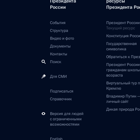
Президента
ресурсы
России
Президента Ро
События
Президент России
Текущий ресурс
Структура
Конституция Росс
Видео и фото
Государственная
Документы
символика
Контакты
Обратиться к Пре
Поиск
Президент Росси
гражданам школь
возраста
Для СМИ
Виртуальный тур 
Кремлю
Подписаться
Владимир Путин 
Справочник
личный сайт
Дикая природа Ро
Версия для людей
с ограниченными
возможностями
English