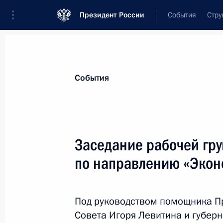
Президент России
События
Стру
Материалы по выбранной персоне
События
Левитин
,
Игорь
Евгеньевич
советник Президента, специальный пр
Заседание рабочей гру
по международному сотрудничеству в 
по направлению «Экон
Биография
Лента событий
Под руководством помощника Пр
Совета Игоря Левитина и губерн