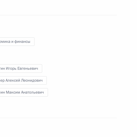
направлению «Сельское
омика и финансы
тин Игорь Евгеньевич
направлению «Туризм,
лер Алексей Леонидович
лин Максим Анатольевич
 научно-технологическому
 направлению «Наука»