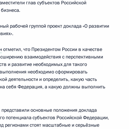
аместители глав субъектов Российской
 бизнеса.
направлению «Энергетика»
ный рабочей группой проект доклада «О развитии
виях».
н
отметил, что Президентом России в качестве
расширению взаимодействия с перспективными
дного мультиспортивного
ств и развитие необходимых для такого
ран БРИКС»
ё выполнения необходимо сформировать
й деятельности и определить, какую часть
 на себя Федерация, а какую должны выполнить
и Госсовета по направлению
 представили основные положения доклада
го потенциала субъектов Российской Федерации,
ед регионами стоят масштабные и серьёзные