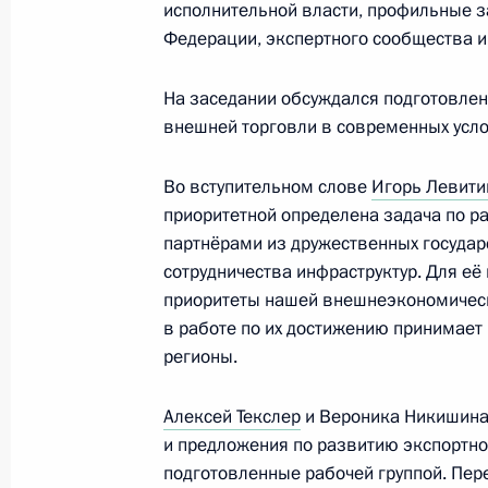
исполнительной власти, профильные з
Федерации, экспертного сообщества и
Заседание комиссии Госсовета по 
На заседании обсуждался подготовлен
внешней торговли в современных усло
31 января 2024 года, 13:50
Во вступительном слове
Игорь Левити
приоритетной определена задача по 
Заседание оргкомитета Междунаро
партнёрами из дружественных государ
мероприятия «Спортивные игры ст
сотрудничества инфраструктур. Для е
19 января 2024 года, 15:30
приоритеты нашей внешнеэкономическо
в работе по их достижению принимает
регионы.
Заседание рабочей группы комисси
Алексей Текслер
и Вероника Никишина
«Экономика и финансы»
и предложения по развитию экспортно
18 января 2024 года, 18:40
подготовленные рабочей группой. Пер