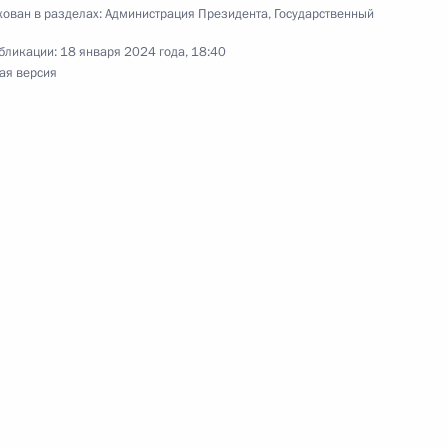
ован в разделах:
Администрация Президента
,
Государственный
бликации:
18 января 2024 года, 18:40
ая версия
направлению «Культура»
направлению «Транспорт»
Общероссийском форуме