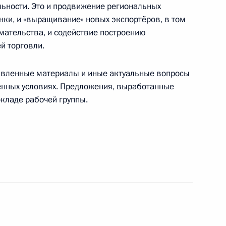
льности. Это и продвижение региональных
ки, и «выращивание» новых экспортёров, в том
мательства, и содействие построению
направлению «Энергетика»
й торговли.
тавленные материалы и иные актуальные вопросы
енных условиях. Предложения, выработанные
 направлению «Экономика
окладе рабочей группы.
развития авиации общего
рмационных технологий