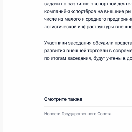
задачи по развитию экспортной деяте
компаний-экспортёров на внешние рын
числе из малого и среднего предприни
Заседание комиссии Госсовета по 
логистической инфраструктуры внешне
25 декабря 2023 года, 13:20
Участники заседания обсудили предс
развития внешней торговли в соврем
Заседание комиссии Госсовета по
по итогам заседания, будут учтены в д
и финансы»
18 декабря 2023 года, 17:30
Смотрите также
Заседание Комиссии по вопросам 
назначения и навигационно-инфо
Новости Государственного Совета
на основе ГЛОНАСС
14 декабря 2023 года, 17:30