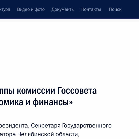
ктура
Видео и фото
Документы
Контакты
Поиск
Все персоны
едставитель Президента
ппы комиссии Госсовета
сфере транспорта
омика и финансы»
Подписаться на ленту
езидента, Секретаря Государственного
атора Челябинской области,