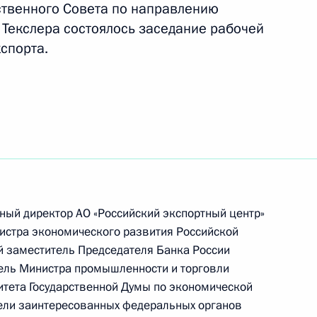
ственного Совета по направлению
ть следующие материалы
 Текслера состоялось заседание рабочей
спорта.
направлению «Наука»
оссовета по направлению
 совета при Общественной
бережению
ьный директор АО «Российский экспортный центр»
истра экономического развития Российской
 заместитель Председателя Банка России
ель Министра промышленности и торговли
направлению «Транспорт»
тета Государственной Думы по экономической
тели заинтересованных федеральных органов