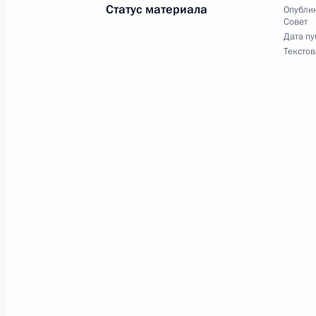
Статус материала
Опублик
Совет
Дата пу
Текстов
Заседание комиссии Госсовета по 
29 ноября 2023 года, 20:00
Заседание комиссии Госсовета по 
16 ноября 2023 года, 19:00
Игорь Левитин принял участие в 
«Города России: новые рубежи»
16 ноября 2023 года, 15:30