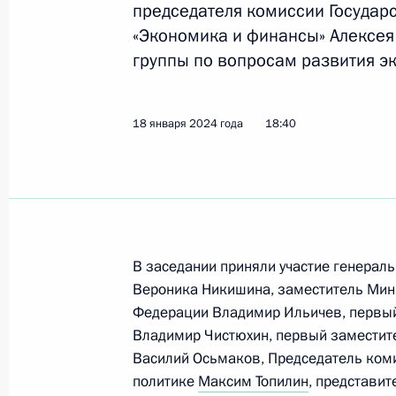
председателя комиссии Государ
Показа
«Экономика и финансы» Алексея
группы по вопросам развития эк
Заседание комиссии Госсовета по 
19 февраля 2024 года, 18:00
18 января 2024 года
18:40
Совместное заседание комиссии Г
«Энергетика» и Координационного
палате по нацпроектам и народос
В заседании приняли участие генерал
12 февраля 2024 года, 17:00
Вероника Никишина, заместитель Мин
Федерации Владимир Ильичев, первый
Владимир Чистюхин, первый заместит
Заседание комиссии Госсовета по 
Василий Осьмаков, Председатель коми
политике
Максим Топилин
, представи
31 января 2024 года, 16:30