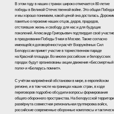
В этом году в наших странах широко отмечается 80-летие
победы в Великой Отечественной войне. Это общая Победа
и мы хорошо понимаем, какой ценой она досталась. Дорожи
памятью о героизме наших отцов, дедов, прадедов,
отстоявших жизнь и свободу для нас и для будущих
поколений. Александр Григорьевич подтвердил своё участи
в праздновании Победы 9 мая в Москве. Также согласно
имеющейся договорённости расчёт Вооружённых Сил
Белоруссии примет участие в торжественном параде
на Красной площади. Во многих российских и белорусских
городах будут организованы акции движения «Бессмертный
полк» и «Беларусь помнит».
С учётом напряжённой обстановки в мире, в европейском
регионе, и в том числе на границах наших стран, в ходе
переговоров подробно обсудили вопросы формирования
общего оборонного пространства. На белорусской территор
развёрнута совместная региональная группировка войск,
российские современные оборонные комплексы и тактическ