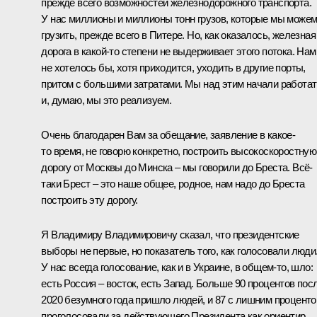
прежде всего возможностей железнодорожного транспорта.
У нас миллионы и миллионы тонн грузов, которые мы може
грузить, прежде всего в Питере. Но, как оказалось, железная
дорога в какой-то степени не выдерживает этого потока. Нам
не хотелось бы, хотя приходится, уходить в другие порты,
притом с больш
и
ми затратами. Мы над этим начали работат
и, думаю, мы это реализуем.
Очень благодарен Вам за обещание, заявление в какое-
то время, не говорю конкретно, построить высокоскоростную
дорогу от Москвы до Минска – мы говорили до Бреста. Всё-
таки Брест – это наше общее, родное, нам надо до Бреста
построить эту дорогу.
Я Владимиру Владимировичу сказал, что президентские
выборы не первые, но показатель того, как голосовали люди
У нас всегда голосование, как и в Украине, в общем-то, шло:
есть Россия – восток, есть Запад. Больше 90 процентов пос
2020 безумного года пришло людей, и 87 с лишним проценто
проголосовали за действующего Президента как ориентир,