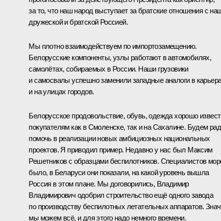
за то, что наш народ выступает за братские отношения с на
дружеской и братской Россией.
Мы плотно взаимодействуем по импортозамещению.
Белорусские компоненты, узлы работают в автомобилях,
самолётах, собираемых в России. Наши грузовики
и самосвалы успешно заменили западные аналоги в карьер
и на улицах городов.
Белорусское продовольствие, обувь, одежда хорошо извес
покупателям как в Смоленске, так и на Сахалине. Будем ра
помочь в реализации новых амбициозных национальных
проектов. Я приводил пример. Недавно у нас был Максим
Решетников с образцами беспилотников. Специалистов мор
было, в Беларуси они показали, на какой уровень вышла
Россия в этом плане. Мы договорились, Владимир
Владимирович одобрил строительство ещё одного завода
по производству беспилотных летательных аппаратов. Знач
мы можем всё, и для этого надо немного времени.