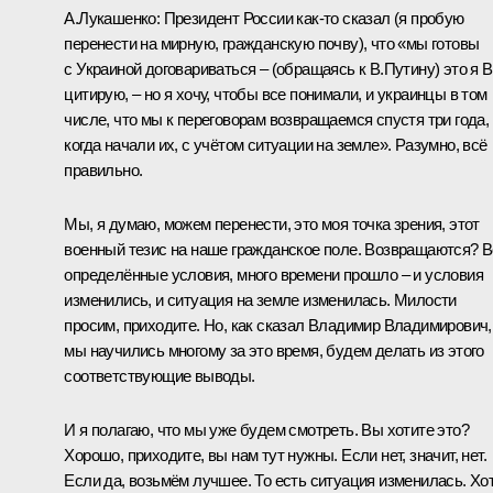
А.Лукашенко:
Президент России как-то сказал (я пробую
перенести на мирную, гражданскую почву), что «мы готовы
с Украиной договариваться –
(обращаясь к В.Путину)
это я 
цитирую, – но я хочу, чтобы все понимали, и украинцы в том
числе, что мы к переговорам возвращаемся спустя три года,
когда начали их, с учётом ситуации на земле». Разумно, всё
правильно.
Мы, я думаю, можем перенести, это моя точка зрения, этот
военный тезис на наше гражданское поле. Возвращаются? В
определённые условия, много времени прошло – и условия
изменились, и ситуация на земле изменилась. Милости
просим, приходите. Но, как сказал Владимир Владимирович,
мы научились многому за это время, будем делать из этого
соответствующие выводы.
И я полагаю, что мы уже будем смотреть. Вы хотите это?
Хорошо, приходите, вы нам тут нужны. Если нет, значит, нет.
Если да, возьмём лучшее. То есть ситуация изменилась. Хо