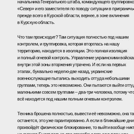
начальника Генерального штаба, командующего группировк
«Север» и его заместителя по поводу ситуации в приграничь
прежде всего в Курской области, вернее, в зоне вклинения
в Курскую область.
Что там происходит? Там ситуация полностью под нашим
контролем, и группировка, которая вторглась на нашу
территорию, находится в изоляции. Это полная изоляция
и полный огневой контроль. Управление украинскими войск
внутри этой зоны вторжения утрачено. И если на первых
этапах, буквально неделю-две назад, украинские
военнослужащие пытались выходить оттуда небольшими
группами, теперь это невозможно. Они пытаются выйти отту
маленькими совсем группами – два-три человека, потому чт
всё находится под нашим полным огневым контролем.
Техника брошена полностью, вывести её невозможно, она т
останется, это уже гарантированно. А если в ближайшие дни
произойдёт физическое блокирование, то выйти вообще ник