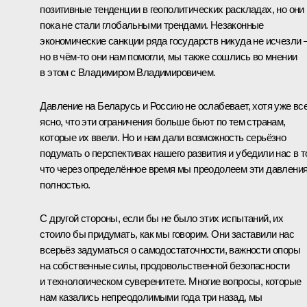
позитивные тенденции в геополитических раскладах, но они
пока не стали глобальными трендами. Незаконные
экономические санкции ряда государств никуда не исчезли 
но в чём-то они нам помогли, мы также сошлись во мнении
в этом с Владимиром Владимировичем.
Давление на Беларусь и Россию не ослабевает, хотя уже вс
ясно, что эти ограничения больше бьют по тем странам,
которые их ввели. Но и нам дали возможность серьёзно
подумать о перспективах нашего развития и убедили нас в т
что через определённое время мы преодолеем эти давлени
полностью.
С другой стороны, если бы не было этих испытаний, их
стоило бы придумать, как мы говорим. Они заставили нас
всерьёз задуматься о самодостаточности, важности опоры
на собственные силы, продовольственной безопасности
и технологическом суверенитете. Многие вопросы, которые
нам казались непреодолимыми года три назад, мы