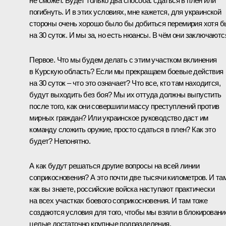
не сможет. Будет только два способа: сдаться в плен или
погибнуть. И в этих условиях, мне кажется, для украинской
стороны очень хорошо было бы добиться перемирия хотя б
на 30 суток. И мы за, но есть нюансы. В чём они заключаютс
Первое. Что мы будем делать с этим участком вклинения
в Курскую область? Если мы прекращаем боевые действия
на 30 суток – что это означает? Что все, кто там находится,
будут выходить без боя? Мы их оттуда должны выпустить
после того, как они совершили массу преступлений против
мирных граждан? Или украинское руководство даст им
команду сложить оружие, просто сдаться в плен? Как это
будет? Непонятно.
А как будут решаться другие вопросы на всей линии
соприкосновения? А это почти две тысячи километров. И там
как вы знаете, российские войска наступают практически
на всех участках боевого соприкосновения. И там тоже
создаются условия для того, чтобы мы взяли в блокировани
целые достаточно крупные подразделения.