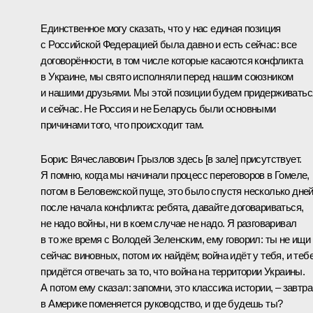
Единственное могу сказать, что у нас единая позиция
с Российской Федерацией была давно и есть сейчас: все
договорённости, в том числе которые касаются конфликта
в Украине, мы свято исполняли перед нашим союзником
и нашими друзьями. Мы этой позиции будем придерживатьс
и сейчас. Не Россия и не Беларусь были основными
причинами того, что происходит там.
Борис Вячеславович Грызлов здесь [в зале] присутствует.
Я помню, когда мы начинали процесс переговоров в Гомеле,
потом в Беловежской пуще, это было спустя несколько дне
после начала конфликта: ребята, давайте договариваться,
не надо войны, ни в коем случае не надо. Я разговаривал
в то же время с Володей Зеленским, ему говорил: ты не ищи
сейчас виновных, потом их найдём; война идёт у тебя, и теб
придётся отвечать за то, что война на территории Украины.
А потом ему сказал: запомни, это классика истории, – завтра
в Америке поменяется руководство, и где будешь ты?