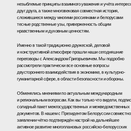
незыблемые принципы взаимного уважения и учёта интерес
друг друга, а также многовековая совместная история,
сложившиеся между многими россиянами и белорусами
тесные родственные узы, приверженность общим
нравственным и духовным ценностям.
Именно в такой традиционно дружеской, деловой
и конструктивной атмосфере прошли наши сегодняшние
переговоры с Александром Григорьевичем. Мы подробно
рассмотрели практически все основные вопросы
двустороннего взаимодействия в экономике, в культурно-
гуманитарной сфере, в области безопасности и обороны.
Обменялись мнениями по актуальным международным
и региональным вопросам. Как вы только что видели, подпи
солидный пакет межгосударственных и межведомственных
документов. В нашем с Президентом Белоруссии совместн
заявлении чётко подтверждён настрой на дальнейшее
активное развитие многоплановых российско-белорусских