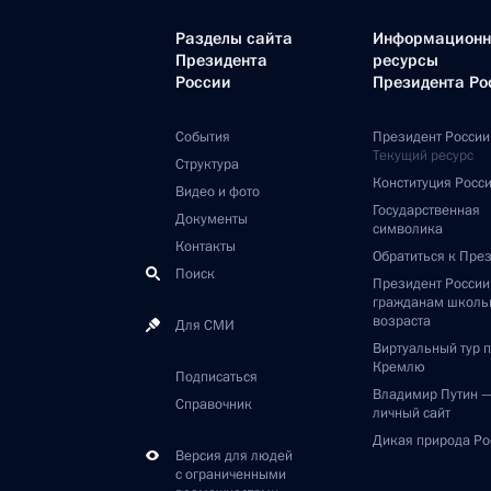
Разделы сайта
Информацион
Президента
ресурсы
России
Президента Ро
События
Президент России
Текущий ресурс
Структура
Конституция Росс
Видео и фото
Государственная
Документы
символика
Контакты
Обратиться к Пре
Поиск
Президент Росси
гражданам школь
возраста
Для СМИ
Виртуальный тур 
Кремлю
Подписаться
Владимир Путин 
Справочник
личный сайт
Дикая природа Ро
Версия для людей
с ограниченными