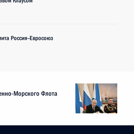
лавом Клаусом
мита Россия–Евросоюз
енно-Морского Флота