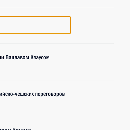
ии Вацлавом Клаусом
ийско-чешских переговоров