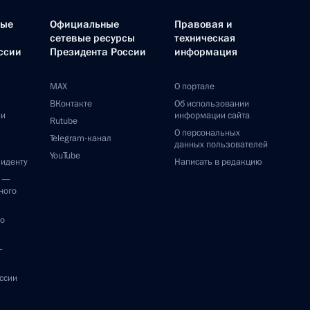
ные
Официальные
Правовая и
сетевые ресурсы
техническая
ссии
Президента России
информация
MAX
О портале
ВКонтакте
Об использовании
ии
информации сайта
Rutube
О персональных
Telegram-канал
данных пользователей
YouTube
зиденту
Написать в редакцию
и —
ного
по
—
ссии