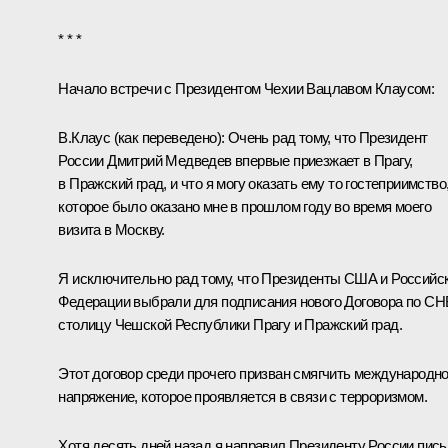
* * *
Начало встречи с Президентом Чехии
Вацлавом Клаусом
:
В.Клаус
(
как переведено
): Очень рад тому, что Президент
России Дмитрий Медведев впервые приезжает в Прагу,
в Пражский град, и что я могу оказать ему то гостеприимство
которое было оказано мне в прошлом году во время моего
визита в Москву.
Я исключительно рад тому, что Президенты США и Российс
Федерации выбрали для подписания нового Договора по СН
столицу Чешской Республики Прагу и Пражский град.
Этот договор среди прочего призван смягчить международн
напряжение, которое проявляется в связи с терроризмом.
Хотя десять дней назад я направил Президенту России пис