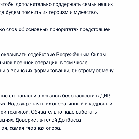
 чтобы дополнительно поддержать семьи наших
ндром Бортниковым
а будем помнить их героизм и мужество.
о слов об основных приоритетах предстоящей
иаде 2019 года
ь оказывать содействие Вооружённым Силам
льной военной операции, в том числе
нию воинских формирований, быстрому обмену
Сергеем Нарышкиным
ие становлению органов безопасности в ДНР,
ях. Надо укреплять их оперативный и кадровый
ой техникой. Обязательно надо работать
уациях. Доверие жителей Донбасса
ая, самая главная опора.
 Совета Безопасности