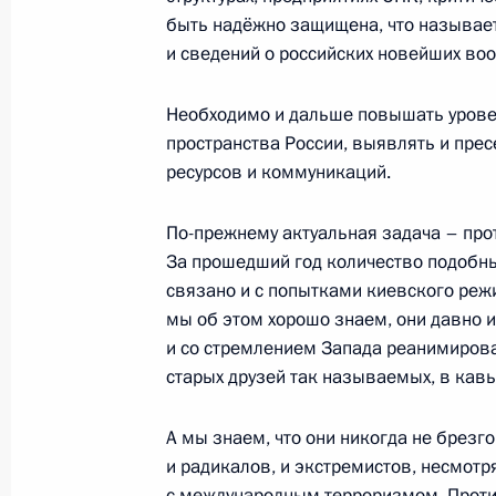
быть надёжно защищена, что называет
и сведений о российских новейших воо
Совещание с постоянными членами
Необходимо и дальше повышать уров
10 октября 2015 года, 18:50
пространства России, выявлять и прес
ресурсов и коммуникаций.
Совещание с постоянными членами
По-прежнему актуальная задача – про
За прошедший год количество подобны
12 августа 2015 года, 14:50
связано и с попытками киевского реж
мы об этом хорошо знаем, они давно 
и со стремлением Запада реанимирова
Перечень поручений по итогам зас
старых друзей так называемых, в кавы
Государственного совета
А мы знаем, что они никогда не брезг
21 июля 2015 года, 17:00
и радикалов, и экстремистов, несмотр
с международным терроризмом. Против н