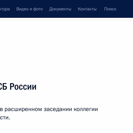
ктура
Видео и фото
Документы
Контакты
Поиск
Все персоны
сности
СБ России
 в расширенном заседании коллегии
Подписаться на ленту
сти.