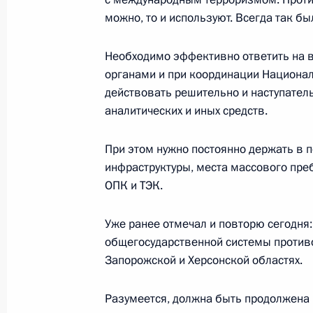
можно, то и используют. Всегда так был
Совещание с постоянными членами
10 апреля 2015 года, 13:00
Необходимо эффективно ответить на 
органами и при координации Национал
действовать решительно и наступател
аналитических и иных средств.
Поручение руководителям ряда мин
с принятием Крыма и Севастополя 
При этом нужно постоянно держать в 
23 марта 2014 года, 10:00
инфраструктуры, места массового пре
ОПК и ТЭК.
Встреча с главой МВД Владимиро
Уже ранее отмечал и повторю сегодня
общегосударственной системы противод
30 декабря 2013 года, 10:15
Запорожской и Херсонской областях.
Разумеется, должна быть продолжена 
Президент провёл встречу с дирек