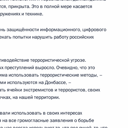
ся, прикрыта. Это в полной мере касается
ружениях и технике.
 Совета Безопасности
ень защищённости информационного, цифрового
екать попытки нарушить работу российских
 Совета Безопасности
тиводействие террористической угрозе.
х преступлений выросло. Очевидно, что это
има использовать террористические методы, –
ими используются на Донбассе, –
ть ячейки экстремистов и террористов, своих
едания президиума
чках, на нашей территории.
овали использовать в своих интересах
я на все громогласные заявления о борьбе
ас всегда используют то, что под рукой, то, что