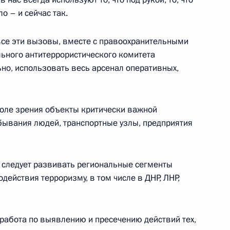
о – и сейчас так.
 Совета Безопасности
все эти вызовы, вместе с правоохранительными
ьного антитеррористического комитета
ьно, использовать весь арсенал оперативных,
истерств и ведомств в связи
в состав России
поле зрения объекты критически важной
бывания людей, транспортные узлы, предприятия
м Колокольцевым
: следует развивать региональные сегменты
ействия терроризму, в том числе в ДНР, ЛНР,
работа по выявлению и пресечению действий тех,
тором ФСБ Александром