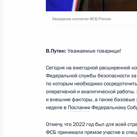
27 февраля 2025 года, 15:20
Заседание коллегии ФСБ России
Президент подписал указы о назна
Российской Федерации и директор
В.Путин:
Уважаемые товарищи!
14 мая 2024 года, 21:25
Сегодня на ежегодной расширенной ко
Федеральной службы безопасности за
по которым необходимо сосредоточить
Заседание коллегии ФСБ России
оперативной и аналитической работы. 
19 марта 2024 года, 14:40
и внешние факторы, а также базовые 
неделе в
Послании
Федеральному Соб
Заседание коллегии ФСБ России
Отмечу, что 2022 год был для всей с
ФСБ принимали прямое участие в спец
28 февраля 2023 года, 15:30