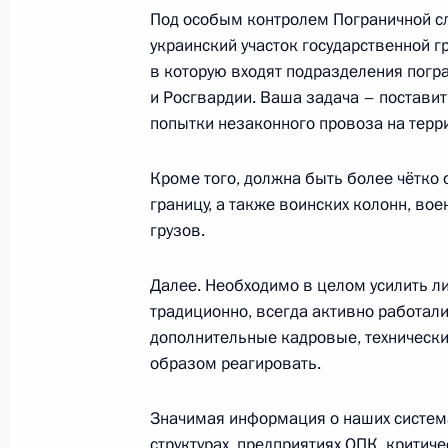
Под особым контролем Пограничной с
11 августа 2016 года, 10:40
украинский участок государственной г
в которую входят подразделения погр
и Росгвардии. Ваша задача – поставит
Совещание с постоянными членами
попытки незаконного провоза на терр
11 марта 2016 года, 16:30
Кроме того, должна быть более чётко
границу, а также воинских колонн, вое
грузов.
Заседание коллегии Федеральной 
Далее. Необходимо в целом усилить 
26 февраля 2016 года, 14:00
традиционно, всегда активно работали 
дополнительные кадровые, технически
образом реагировать.
Совещание об итогах расследован
российского самолёта на Синае
Значимая информация о наших систем
17 ноября 2015 года, 11:10
структурах, предприятиях ОПК, критич