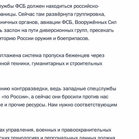
лужбы ФСБ должен находиться российско-
раницы. Сейчас там развёрнута группировка,
аничных органов, авиации ФСБ, Вооружённых Сил
ь заслон на пути диверсионных групп, пресекать
 Совета Безопасности
иторию России оружия и боеприпасов.
 отлажена система пропуска беженцев через
нной техники, гуманитарных и строительных
службы безопасности
линию контрразведки, ведь западные спецслужбы
«по России», а сейчас они бросили против нас
е и прочие ресурсы. Нам нужно соответствующим
ия причин крушения
ах управления, военных и правоохранительных
еских технологиях и персональных данных должна