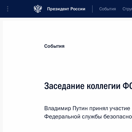
Президент России
События
Стру
Материалы по выбранной персоне
События
Бортников
,
Александр
Васильевич
директор Федеральной службы безопа
Заседание коллегии Ф
Владимир Путин принял участие
Лента событий
Федеральной службы безопасно