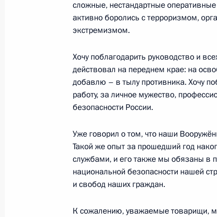
сложные, нестандартные оперативные 
активно боролись с терроризмом, орг
экстремизмом.
Заседание Совета Безопасности
Хочу поблагодарить руководство и всех
21 февраля 2022 года, 18:30
действовал на переднем крае: на осв
добавлю – в тылу противника. Хочу по
работу, за личное мужество, професс
Заседание коллегии ФСБ России
безопасности России.
24 февраля 2021 года, 14:40
Уже говорил о том, что наши Вооружё
Такой же опыт за прошедший год нак
службами, и его также мы обязаны в 
Совещание по решению гуманитарн
национальной безопасности нашей стр
Нагорного Карабаха
и свобод наших граждан.
13 ноября 2020 года, 17:15
К сожалению, уважаемые товарищи, мы 