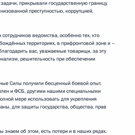
задачи, прикрывали государственную границу,
анизованной преступностью, коррупцией,
 сотрудников ведомства, особенно тех, кто
обождённых территориях, в прифронтовой зоне и –
благодарить вас, уважаемые товарищи, за эту
ионализм, решительность при обеспечении
нные Силы получили бесценный боевой опыт.
оплен и ФСБ, другими нашими специальными
полной мере использовать для укрепления
ых вопросов в районе
аны, для защиты государства, общества, прав
знаем об этом, есть потери и в наших рядах.