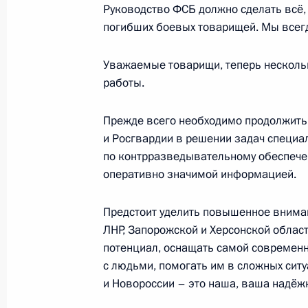
Руководство ФСБ должно сделать всё,
Встреча с директором ФСБ Алекса
погибших боевых товарищей. Мы всегд
16 июня 2020 года, 14:10
Уважаемые товарищи, теперь нескольк
работы.
Совещание о подготовке к универс
Прежде всего необходимо продолжит
и Росгвардии в решении задач специа
1 марта 2017 года, 10:00
по контрразведывательному обеспече
оперативно значимой информацией.
Совещание с Сергеем Лавровым, 
Предстоит уделить повышенное вниман
и Александром Бортниковым
ЛНР, Запорожской и Херсонской област
19 декабря 2016 года, 22:45
потенциал, оснащать самой современн
с людьми, помогать им в сложных сит
и Новороссии – это наша, ваша надёжн
Совещание с постоянными членами