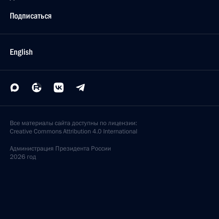
5 ноября 2011 года, 11:50
Об исполнении поручения Президента,
касающегося ограничения трудовой деятельности
лиц, осуждённых за преступления экстремистской
направленности
21 октября 2011 года, 17:20
Сергей Нарышкин встретился с заместителем
Генсекретаря ООН Юрием Федотовым
19 октября 2011 года, 20:30
Руководитель Администрации Президента Сергей
Нарышкин выступил на международной