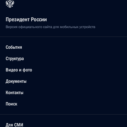
Сергей Нарышкин встретился с Руководителем
Администрации Президента Азербайджана
Рамизом Мехтиевым
24 ноября 2011 года, 14:30
О ходе исполнения пунктов 2 и 3 перечня
поручений, данных по итогам работы мобильной
приёмной Президента в Томской области
7 ноября 2011 года, 13:20
О ходе исполнения пункта 1 перечня поручений
по итогам работы мобильной приёмной
Президента в Томской области