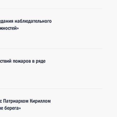
едания наблюдательного
ожностей»
ствий пожаров в ряде
 с Патриархом Кириллом
е берега»