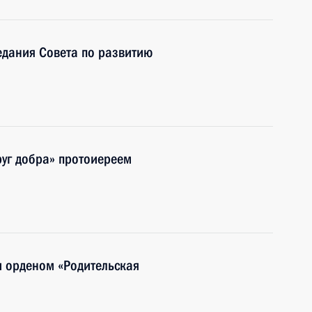
едания Совета по развитию
руг добра» протоиереем
и орденом «Родительская