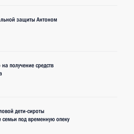
иальной защиты Антоном
 на получение средств
а
ловой дети-сироты
е семьи под временную опеку