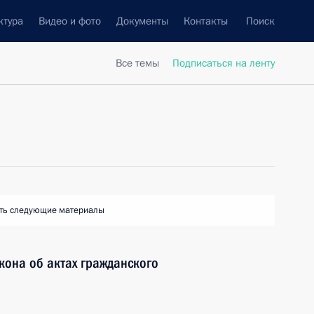
ктура
Видео и фото
Документы
Контакты
Поиск
Все темы
Подписаться на ленту
ть следующие материалы
кона об актах гражданского