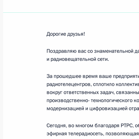
федеральных судов общей юрисди
26 июля 2026 года, 16:15
Дорогие друзья!
В уголовное законодательство вне
Поздравляю вас со знаменательной д
направленные на совершенствован
и радиовещательной сети.
преступлениям, которые совершают
26 июля 2026 года, 15:50
За прошедшее время ваше предприяти
радиотелецентров, сплотило коллект
вокруг ответственных задач, связан
производственно- технологического к
Семинар-совещание по развитию 
модернизацией и цифровизацией отра
экономики и цифровых платформ
9 июля 2026 года, 17:00
Сегодня, во многом благодаря РТРС, 
эфирная телерадиосеть, позволяющая