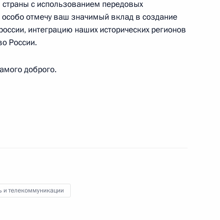
и страны с использованием передовых
шений дополнена новым
, особо отмечу ваш значимый вклад в создание
россии, интеграцию наших исторических регионов
асности в сфере
о России.
ормационно-
амого доброго.
 платформе создания,
ционных систем
ь и телекоммуникации
й телевизионной