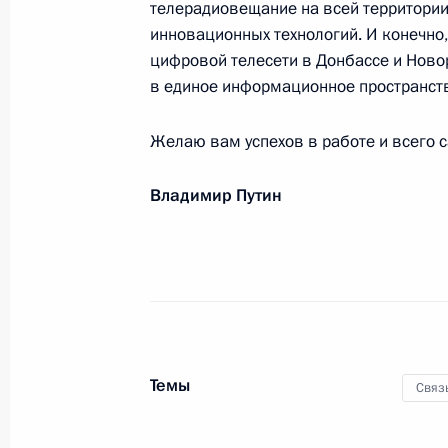
телерадиовещание на всей территори
Система профилактики правонару
инновационных технологий. И конечно
цифровой телесети в Донбассе и Ново
направлением – обеспечение безоп
в единое информационное пространств
компьютерной информации и инф
коммуникационных технологий
Желаю вам успехов в работе и всего с
4 июля 2026 года, 16:30
Владимир Путин
Подписан закон о технологической
развития и эксплуатации информа
10 июня 2026 года, 17:20
Темы
Связ
Коллективу и ветеранам Российско
и радиовещательной сети