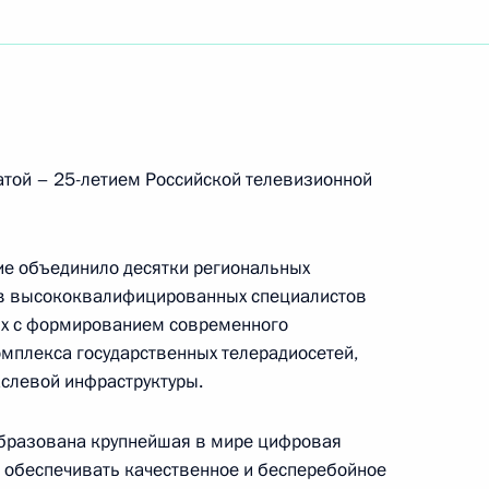
кции
сены изменения,
атой – 25-летием Российской телевизионной
ие мер противодействия
ся с использованием ИКТ
е объединило десятки региональных
ив высококвалифицированных специалистов
ных с формированием современного
омплекса государственных телерадиосетей,
экосистем цифровой
слевой инфраструктуры.
образована крупнейшая в мире цифровая
 обеспечивать качественное и бесперебойное