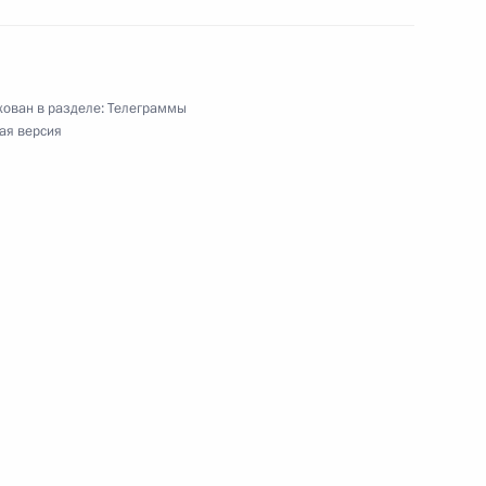
ственной телевизионной
ован в разделе:
Телеграммы
ая версия
ва
еля Правительства Дмитрием