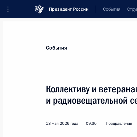
Президент России
События
Стру
Материалы по выбранной теме
События
Связь и телекоммуникации,
276 ре
Коллективу и ветеран
Внесено изменение в статью 8 зак
и радиовещательной с
4 августа 2026 года, 18:50
13 мая 2026 года
09:30
Поздравления
Подписан закон, направленный на
формирования списков кандидатов