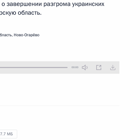
 о завершении разгрома украинских
28 апреля 2025 года
Аудио, 13 мин.
рскую область.
Владимир Путин встретился
с членами Совета законодателей
бласть, Ново-Огарёво
при Федеральном Собрании
Российской Федерации.
Мероприятие приурочено ко Дню
российского парламентаризма.
00:00
Совещание
по экономическим вопросам
24 апреля 2025 года
Аудио, 5 мин.
7.7 МБ