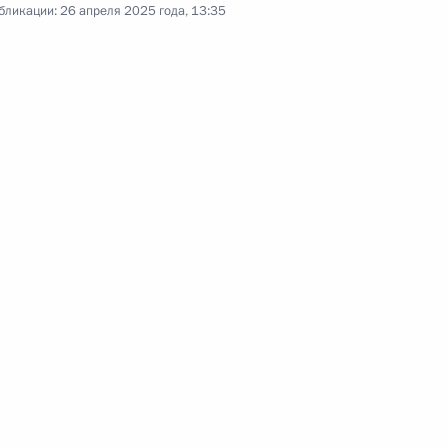
бликации:
26 апреля 2025 года, 13:35
в Кремле с Патриархом
Московским и всея Руси Кириллом
и Патриархом Сербским
Порфирием.
Встреча с семьёй
Труфановых
16 апреля 2025 года
Аудио, 7 мин.
Владимир Путин встретился
в Кремле с Александром
Труфановым, его матерью Еленой
и невестой Сапир Коэн.