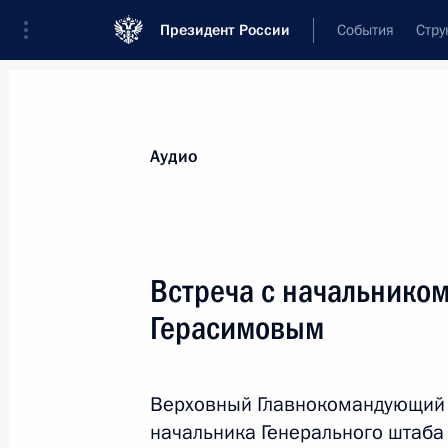
Президент России
События
Стру
Видеозаписи
Фотографии
Аудиозапи
Все материалы
Выступления
Совещан
Аудио
Показа
Встреча с начальнико
Герасимовым
Международный форум
Союзного государства
Верховный Главнокомандующий 
«Великое наследие – общее
начальника Генерального штаба
будущее»