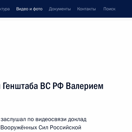
ктура
Видео и фото
Документы
Контакты
Поиск
си
ия, встречи
Встречи со СМИ
апрель, 2025
ть следующие материалы
м Генштаба ВС РФ Валерием
Встреча с членами Совета
законодателей
заслушал по видеосвязи доклад
 Вооружённых Сил Российской