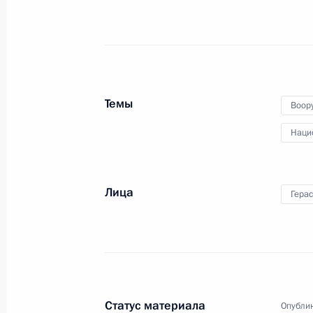
Верховный Главнокомандующий
заслушал по видеосвязи доклад
начальника Генерального штаба
Вооружённых Сил Российской
Федерации Валерия Герасимова
о завершении разгрома
украинских формирований,
Темы
Воор
вторгшихся в Курскую область.
Наци
Лица
Заседание Военно-
Гера
промышленной комиссии
23 апреля 2025 года
Аудио, 8 мин.
Статус материала
Опублик
Владимир Путин провёл заседание