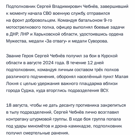
Подполковник Сергей Владимирович Чебнёв, завершивший
к моменту начала СВО военную службу, отправился
на фронт добровольцем. Командуя батальоном 9-го
мотострелкового полка, офицер выполнял боевые задачи
в ДНР, ЛНР и Харьковской области, удостоившись ордена
Мужества, медали «За отвагу» и медали Суворова.
Звание Героя Сергей Чебнёв получил за бои в Курской
области в августе 2024 года. В течение 12 дней
подполковник, командуя личным составом трёх полков
различного подчинения, оборонял населённый пункт Малая
Локня с целью удержания важного плацдарма вблизи
города Суджа, куда вторглись подразделения ВСУ.
18 августа, чтобы не дать десанту противника закрепиться
в тылу подразделений, Сергей Чебнёв лично возглавил
контратаку штурмовой группы. В ходе боя группа попала
под удары миномётов и дрона-камикадзе, подполковник
получил смертельные ранения.