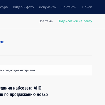
ктура
Видео и фото
Документы
Контакты
Поиск
Все темы
Подписаться на ленту
ов
ть следующие материалы
едания набсовета АНО
тив по продвижению новых