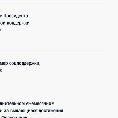
е Президента
ной поддержки
»
 мер соцподдержки,
х
олнительном ежемесячном
н за выдающиеся достижения
й Федерацией