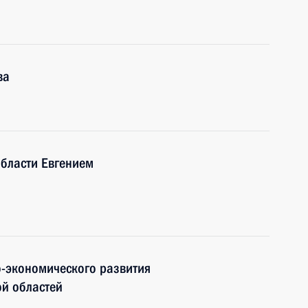
ва
области Евгением
-экономического развития
ой областей