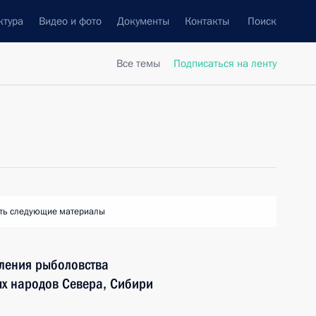
ктура
Видео и фото
Документы
Контакты
Поиск
Все темы
Подписаться на ленту
ть следующие материалы
вления рыболовства
х народов Севера, Сибири