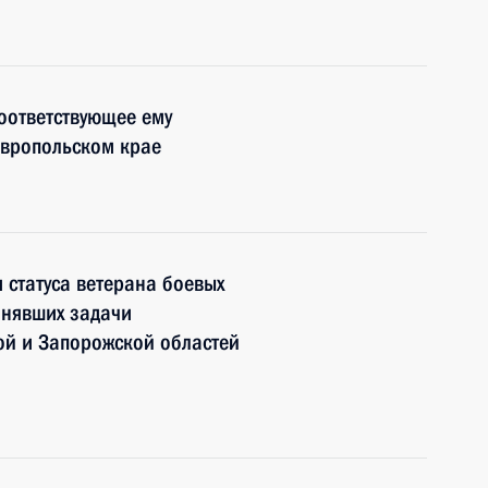
соответствующее ему
авропольском крае
 статуса ветерана боевых
лнявших задачи
кой и Запорожской областей