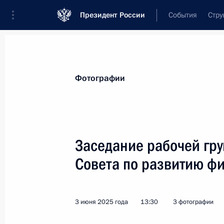
Президент России
События
Стру
Материалы по выбранной теме
Фотографии
Регионы,
4751 результат
Заседание рабочей гру
Показа
Совета по развитию фи
Встреча с руководителями междун
3 июня 2025 года
13:30
3 фотографии
19 июня 2025 года, 01:35