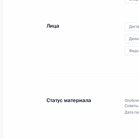
центра «Артек»
16 июня 2025 года, 18:00
Лица
Дегт
Дюми
Встреча с губернатором Севастоп
Федо
16 июня 2025 года, 14:20
Открытие объектов здравоохранени
10 июня 2025 года, 15:45
Статус материала
Опублик
Советы
Дата пу
Резиденты магаданской ОЭЗ получи
вместо налоговых льгот