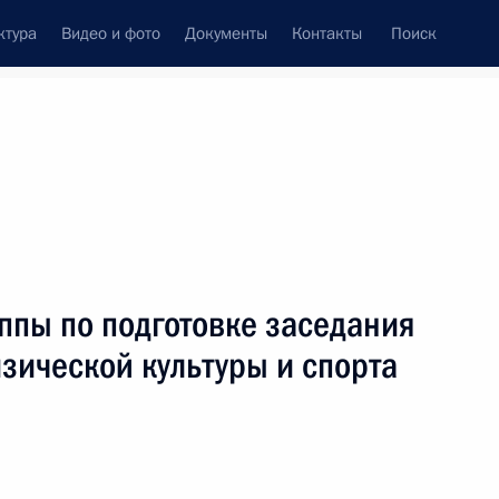
ктура
Видео и фото
Документы
Контакты
Поиск
Все темы
Подписаться на ленту
ппы по подготовке заседания
ть следующие материалы
зической культуры и спорта
ародных информагентств