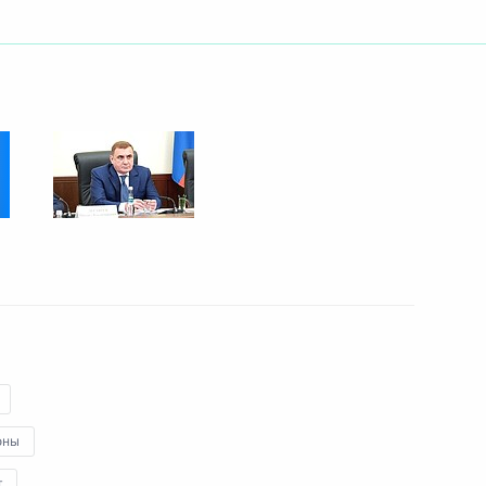
онсерватории
ка развития Дилмой Роуссефф
росам
оны
тия Международного детского
т