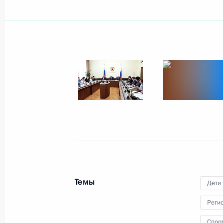
Посещение Санкт-Петербургской к
18 июня 2025 года, 22:30
Встреча с президентом Нового бан
18 июня 2025 года, 19:55
Совещание по экономическим воп
18 июня 2025 года, 19:30
Темы
Дети
Реги
Видеообращение по случаю 100-ле
Спор