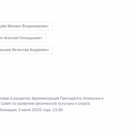
ярёв Михаил Владимирович
н Алексей Геннадьевич
оля Михаилом Развожаевым
рищев Вячеслав Андреевич
я в регионах
ован в разделах:
Администрация Президента
,
Комиссии и
,
Совет по развитию физической культуры и спорта
бликации:
3 июня 2025 года, 13:30
ли право на инвествычет