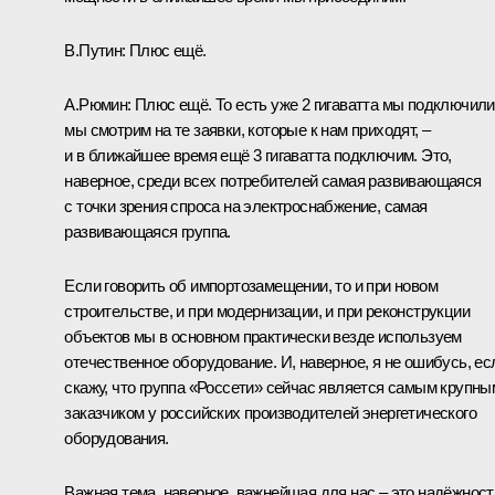
В.Путин:
Плюс ещё.
А.Рюмин:
Плюс ещё. То есть уже 2 гигаватта мы подключили
мы смотрим на те заявки, которые к нам приходят, –
и в ближайшее время ещё 3 гигаватта подключим. Это,
наверное, среди всех потребителей самая развивающаяся
с точки зрения спроса на электроснабжение, самая
развивающаяся группа.
Если говорить об импортозамещении, то и при новом
строительстве, и при модернизации, и при реконструкции
объектов мы в основном практически везде используем
отечественное оборудование. И, наверное, я не ошибусь, ес
скажу, что группа «Россети» сейчас является самым крупны
заказчиком у российских производителей энергетического
оборудования.
Важная тема, наверное, важнейшая для нас – это надёжност