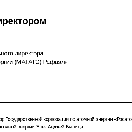
иректором
и
ьного директора
ергии (МАГАТЭ) Рафаэля
тор Государственной корпорации по атомной энергии «Росат
 атомной энергии Яцек Анджей Былица.