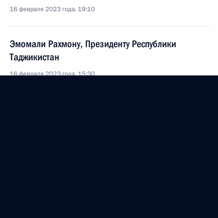
16 февраля 2023 года, 19:10
Эмомали Рахмону, Президенту Республики
Таджикистан
16 февраля 2023 года, 15:30
17 февраля Владимир Путин встретится
с Президентом Белоруссии Александром
Лукашенко
16 февраля 2023 года, 15:00
Телефонный разговор с Президентом
Азербайджана Ильхамом Алиевым
14 февраля 2023 года, 21:20