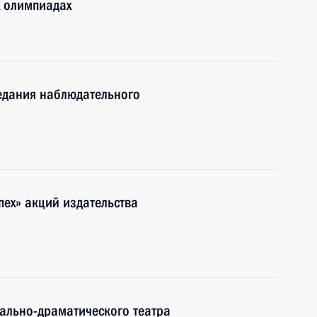
х олимпиадах
едания наблюдательного
спех» акций издательства
ально-драматического театра