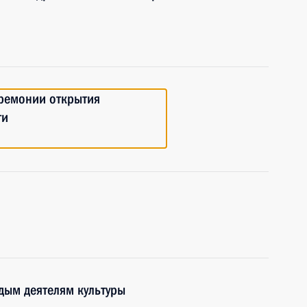
еремонии открытия
ги
дым деятелям культуры