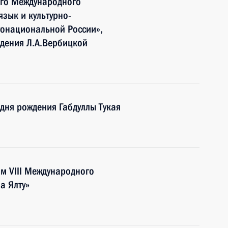
кого Международного
язык и культурно-
гонациональной России»,
ждения Л.А.Вербицкой
 дня рождения Габдуллы Тукая
ям VIII Международного
а Ялту»