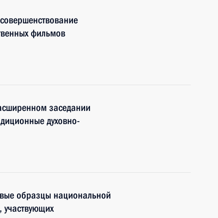
 совершенствование
твенных фильмов
расширенном заседании
адиционные духовно-
рвые образцы национальной
, участвующих